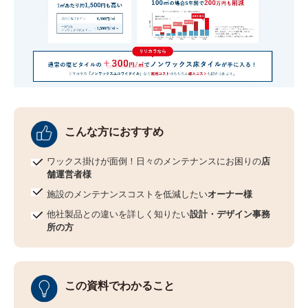
カーテン
カタログ一覧 トップ
床材
施工事例
壁紙
カーテン
ブランド・コレクション
施工事例 トップ
床材
Lilycolor Coordinate 着せ替えシミュレーション
リリカラノート
医療・福祉施設
デジタル・デコ インクジェットプリント
ホテル・オフィス・店舗
サステナブル商品
モデルハウス
ノンワックス床タイル
こんな方におすすめ
ショールーム
新築戸建・マンション
壁紙機能性ガイド
ワックス掛けが面倒！日々のメンテナンスにお困りの
店
ショールーム トップ
舗運営者様
#リリカラのある暮らし
お客様サポート
東京ショールーム
施設のメンテナンスコストを低減したい
オーナー様
大阪ショールーム
他社製品との違いを詳しく知りたい
設計・デザイン事務
お客様サポート トップ
福岡ショールーム
所の方
よくあるご質問
資料ダウンロード
横浜ショールーム
画像ダウンロード
広島ショールーム
動画一覧
仙台ショールーム
非住宅案件に関するお問い合わせ
この資料でわかること
お手入れ便利帳
札幌ショールーム