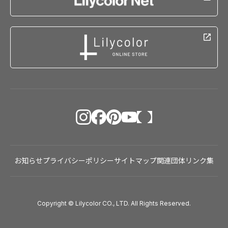
１１．共同利用
当社は、上記「利用目的」に定める目的の達成に必要な
範囲において、お客様の個人データを、以下のとおりグ
ループ会社との間で共同して利用することがあります。
（1）共同して利用する個人データの項目
会社名、屋号、部署名、役職、氏名、住所、電話番号、
メールアドレス、取引先コード、取引履歴その他取引先
管理に必要な情報
（2）共同して利用する者の範囲
株式会社TKP及び子会社各社
（3）利用する者の利用目的
取引先情報の名寄せ、重複排除、企業情報の補正、顧客
マスターの整備、営業支援システムへの移行及び運用、
お知らせ
プライバシーポリシー
サイトマップ
関連団体リンク集
当社及び親会社間における取引先管理の適正化、並びに
これらに付随するデータ品質の維持・改善のため
共同して利用する個人情報の管理について責任を有する
Copyright © Lilycolor CO., LTD. All Rights Reserved.
者は上記１に記載のとおりです。