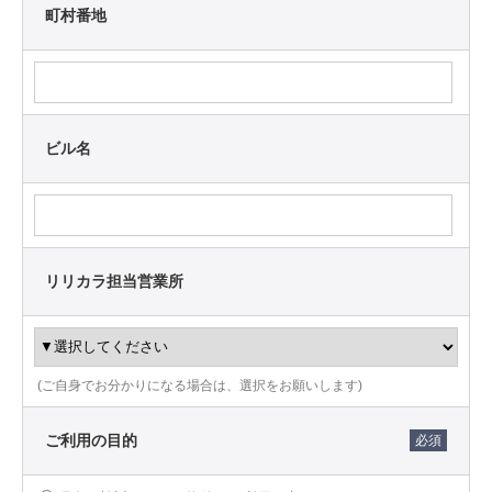
関して当社が記録した情報その他お客様がそれらに参加
町村番地
したことに関連した情報。
（3）お客様の興味に関する情報。お客様の好み又はお客
様の活動に関連した情報。
（4）マーケティング嗜好に関する情報。お客様のマーケ
ティング及びコミュニケーション上の好みに関する情
ビル名
報、並びに、どの製品やサービスがお客様の興味に合致
するかを当社が判断するために当社が収集する情報。
（5）お客様が、当社並びに当社サービス及び製品に関連
するチャット、掲示板、ソーシャルメディアページその
他交流フォーラムの使用に関連する情報。これには、お
リリカラ担当営業所
客様がオンライン上に投稿したコメント、写真、ビデオ
その他の情報を含みます。
（6）市場調査情報。これは、当社が実施した市場調査に
対するお客様の回答などの情報です。
（7）当社とお客様との間のやり取り。これには、お客様
(ご自身でお分かりになる場合は、選択をお願いします)
が電話、電子メール又はソーシャルメディアを通じて行
ったフィードバック、クレーム及びコメントを含み、ま
ご利用の目的
た、オンライン、書面での当社とのやり取り又は実際に
お会いしてなされたやり取りや交流に関する記録を含み