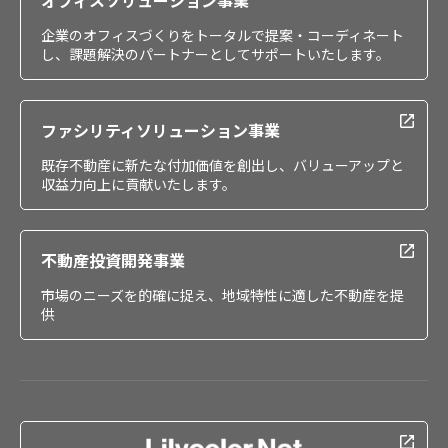
オフィスソリューション事業
た場合、又は裁判所、警察等の公的機関から開示を求め
られた場合。
企業のオフィスづくりをトータルで提案・コーディネート
（2）お客様ご本人または第三者の生命、身体、財産その
し、課題解決のパートナーとしてサポートいたします。
他の権利利益を害する恐れがある場合で、本人の同意を
得ることが困難であると判断した場合。
（3）法令により開示または提供が許容されている場合。
ファシリティソリューション事業
（4）個人情報の収集目的を達成するために必要な範囲
既存不動産に新たな付加価値を創出し、バリューアップと
で、当社の業務委託先等に提供する場合。
収益力向上に貢献いたします。
１０． 業務委託
当社は、利用目的の達成に必要な範囲で、資料・サンプ
不動産投資開発事業
ル・商品発送、配送、施工・修理、問い合わせ対応、シ
ステム運用、データ保管、広告配信、アクセス解析、メ
市場のニーズを的確に捉え、地域特性に適した不動産を提
ール配信、キャンペーン運営、債権管理、決済、調査・
供
分析その他の業務を委託し、委託先に個人データを取り
扱わせることがあります。
この場合、当社は、委託先の選定、契約締結、取扱状況
の把握等を通じて、委託先に対する必要かつ適切な監督
を行います。