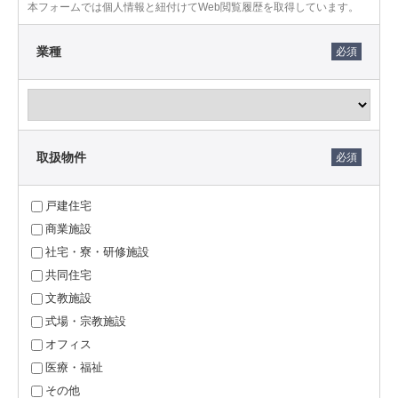
として、このプライバシーポリシーを定め、全ての従業
本フォームでは個人情報と紐付けてWeb閲覧履歴を取得しています。
員等に周知徹底を図るとともに、確実に実行いたしま
す。
業種
１． 個人情報取扱事業者の名称、住所及び代表者の氏名
リリカラ株式会社
〒160-8315 東京都新宿区西新宿7-5-20
取扱物件
代表取締役社長執行役員 岡田 卓哉
戸建住宅
２．当社の個人情報保護方針の目的
当社は、確実な個人情報の保護を実現し、お客様への継
商業施設
続的な安心を提供するために、このプライバシーポリシ
社宅・寮・研修施設
ーを定めます。
共同住宅
文教施設
３． 個人情報の取り扱いについて
式場・宗教施設
当社は、当社サービス及び製品に関するお客様の個人情
オフィス
報の取り扱いにつき、業務実態に応じた個人情報保護の
医療・福祉
ための管理体制を確立するとともに、社内規程に従い適
切かつ慎重に取り扱います。
その他