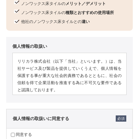
お役立ち資料
ノンワックス床タイルの
メリット／デメリット
お問い合わせ（一般のお客様）
事業紹介
ノンワックス床タイルの
種類とおすすめの使用場所
サンプル・カタログ請求／お問い合わせ（ビジネスのお客様）
他社のノンワックス床タイルとの
違い
インテリア事業
会社情報
スペースソリューション事業
オフィスソリューション事業
個人情報の取扱い
会社情報
ファシリティソリューション事業
IR情報
不動産投資開発事業
リリカラ株式会社（以下「当社」といいます。）は、当
採用情報
社サービス及び製品を提供していくうえで、個人情報を
保護する事が重大な社会的責務であるとともに、社会の
信頼を得て企業活動を推進する為に不可欠な要件である
と認識しております。
お知らせ
プライバシーポリシー
サイトマップ
関連団体リンク集
そこで当社は、当社サービス及び製品をご利用になるお
客様（以下「お客様」といいます。）のプライバシーを
個人情報の取扱いに同意する
尊重し、当社サービス及び製品の提供の過程で取得する
個人情報の管理に細心の注意を払って適切に管理し取り
EN
CN
扱うため、当社の全ての従業員等が遵守すべき行動基準
同意する