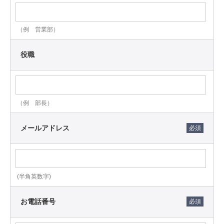
ービスその他の対応のため
（3）契約の締結、履行、管理、請求、支払、債権債務管
理、与信管理その他取引管理のため
（例 営業部）
（4）ショールーム予約、来場管理、イベント、キャンペ
ーン、セミナー、展示会、アンケート、懸賞等の案内、
役職
実施、運営、景品発送及び結果分析のため
（5）メールマガジン、ダイレクトメール、広告配信、営
業活動、販売促進活動及びこれらの停止依頼への対応の
ため
（例 部長）
（6）閲覧履歴、資料請求履歴、サンプル請求履歴、問い
合わせ履歴、取引履歴等を分析し、お客様の関心に応じ
メールアドレス
た商品・サービス、広告、メールマガジン、営業連絡を
行うため
（7）当社ウェブサイト、商品、サービス、営業活動、広
告、コンテンツの改善、新商品・新サービスの企画、開
発及び分析のため
(半角英数字)
（8）不正利用、不正アクセス、利用規約違反、事故、紛
争、法令違反の防止、調査及び対応のため
お電話番号
（9）本人確認、法令・規制・行政機関・司法機関等への
対応、監査その他コンプライアンス上必要な対応のため