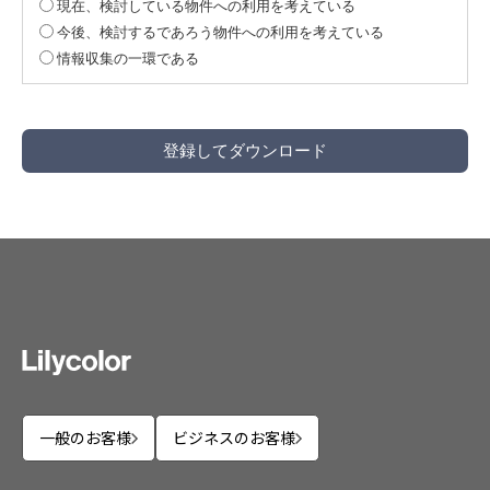
現在、検討している物件への利用を考えている
ます。なお、お客様が当社と電話で連絡を取った場合、
今後、検討するであろう物件への利用を考えている
当社への電話に使用された電話番号の情報及び電話を通
情報収集の一環である
じて収集されたあらゆる情報が収集の対象となります。
（8）技術的情報。これには、お客様のコンピュータをイ
ンターネットに接続するために用いられたIPアドレス若
しくはお客様のログイン情報、ブラウザの種類及びバー
ジョン、設定されたタイムゾーン、ブラウザのプラグイ
ンの種類とバージョン、オペレーティングシステム及び
プラットフォームを含みます。
（9）お客様の当社ウェブサイトの閲覧履歴に関する情
報。これには、当社ウェブサイトへの又はそれを通じて
の又はそれからのURLのクリックストリーム（これには
その日時を含みます）、お客様がチェック又は検索した
製品、お客様がアクセスしたページ、ページ応答時間、
ダウンロード・エラー、各ページの滞在時間などが含ま
れます。なお、当社は、お客様の趣味・嗜好に合わせた
広告やメールマガジンの配信を目的として、ここで収集
一般のお客様
ビジネスのお客様
されたお客様の当社ウェブサイトの閲覧履歴に関するデ
ータとお客様に関して他の方法で取得された個人情報を