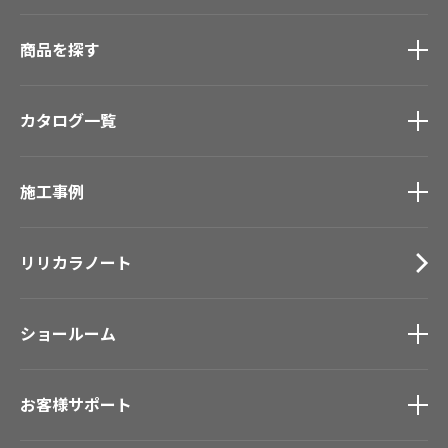
連携させ紐付けを行う場合があります。また、お客様の
ウェブサイトの閲覧履歴や資料請求、サンプル請求履歴
商品を探す
の個人情報や物件情報の連携・紐付けを行い、より良い
商品とサービス提供のため、弊社営業担当からお客様に
商品を探す
トップ
直接ご連絡させていただくことがございます。
カタログ一覧
壁紙
（10）お客様によるお気に入り登録情報、着せ替えシミ
ュレーション機能の利用履歴（選択した商品、部屋種
カーテン
別、テイスト、PDF出力履歴等）、検索履歴その他のサ
カタログ一覧
トップ
床材
ービス利用履歴
施工事例
壁紙
ブランド・コレクション
カーテン
Lilycolor Coordinate 着せ替えシミュレーション
７． 個人情報の利用について
施工事例
トップ
床材
デジタル・デコ インクジェットプリント
個人情報を利用する際には、お客様が同意を与えた収集
リリカラノート
医療・福祉施設
サステナブル商品
目的の範囲内のみで利用いたします。
ホテル・オフィス・店舗
ノンワックス床タイル
お客様が当社に個人情報を提供された場合、当社サービ
モデルハウス
壁紙機能性ガイド
スまたは当社商品若しくは当社サイトの運営に関する情
ショールーム
新築戸建・マンション
報などを、電子メールその他の方法でお届けすることが
#リリカラのある暮らし
あります。お客様がこれらの情報配信を希望されない場
ショールーム
トップ
合は、ご連絡いただければ、情報の配信を停止します。
お客様サポート
東京ショールーム
大阪ショールーム
８． 安全管理措置