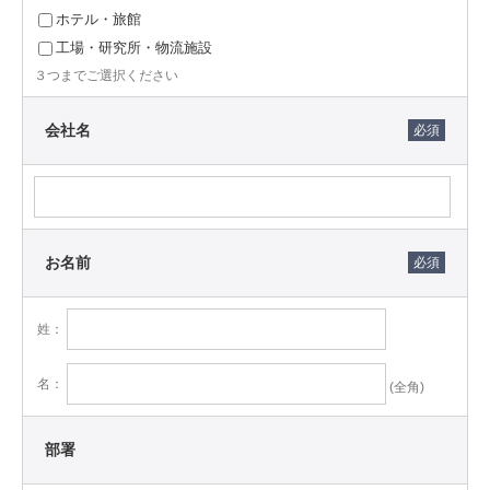
ホテル・旅館
４． 個人情報の取得に関する基本的考え方
工場・研究所・物流施設
当社は、個人情報の入手を適法かつ公正な手段によって
３つまでご選択ください
行い、お客様の意思に反する不正な方法により入手いた
しません。
会社名
当社は、個人情報を収集する際には、お客様に対し、収
集する目的を明確にし、その目的達成に必要な限度にお
いて個人情報を収集します。
当社は、個人情報を間接的に入手する場合は、入手する
個人情報について、提供者がご本人から適正に入手した
お名前
ものであるかどうかを確認します。
５． 利用目的
姓：
当社は、取得した個人情報を、以下の目的の達成に必要
な範囲内で利用し、本人の同意がある場合または法令で
名：
(全角)
認められている場合を除き、他の目的で利用しません。
（1）当社商品・サービス、資料、サンプル、カタログ、
関連情報の提供、案内、発送及び管理のため
部署
（2）問い合わせ、相談、依頼、苦情、修理、アフターサ