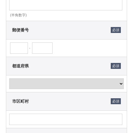
（10）株主、投資家、IR問い合わせ、広報問い合わせへ
の対応のため
(半角数字)
（11）採用応募者への連絡、採用選考、入社手続その他
採用活動のため。ただし、採用応募者向けの別途の通知
郵便番号
又は方針がある場合は当該通知又は方針を優先します。
（12）上記に付随又は関連する目的のため
-
６． 収集する個人情報の内容
当社は、上記の収集目的のために、以下の個人情報を取
都道府県
得し利用する場合があります。
（1）お客様の情報、住所、メールアドレス、電話番号、
性別、誕生日又はお客様の雇用主及びお客様の役職に関
する情報。これには、当社のウェブサイトに又はそれを
通じて入力され又は送信されたお客様の個人情報を含み
ます。
市区町村
（2）当社のプロモーション又はイベントへのお客様の参
加に関して当社が収集する情報。お客様が参加したプロ
モーション又はイベントに関してお客様が応募書類に記
載した情報、又はそれらプロモーション又はイベントに