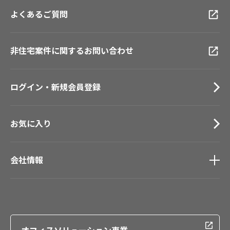
お客様サポート
トップ
福岡ショールーム
当社は、個人情報を正確、最新のものとするよう適切な
よくあるご質問
資料ダウンロード
横浜ショールーム
処置を講じたうえで、適切かつ安全に管理します。上記
画像ダウンロード
広島ショールーム
の個人情報の正確性及び安全性を確保するために、当社
動画一覧
仙台ショールーム
は、個人情報保護管理者を定め、個人情報へのアクセス
非住宅案件に関するお問い合わせ
お手入れ便利帳
札幌ショールーム
管理、個人情報の持ち出し手段の制限などを含む情報セ
お役立ち資料
キュリティ対策をはじめとする安全対策を実施し、個人
お問い合わせ（一般のお客様）
情報への外部からの不正アクセスを防止し、個人情報の
ログイン・新規会員登録
サンプル・カタログ請求／お問い合わせ（ビジネスのお客様）
紛失、破壊、改ざん、漏えい等を確実に防止いたしま
す。また、内部監査の結果、他社におけるセキュリティ
事故例、ならびにお客様からの要望等により改善が必要
お気に入り
と判断したときには、速やかにこれを是正いたします。
９． 第三者への個人情報の開示・提供および預託につい
会社情報
て
当社は、個人情報について、当該個人情報の本人の事前
会社情報
の同意を得ずに、第三者へ開示・提供いたしません。 た
IR情報
だし、以下の場合は、お客様の事前の同意なく個人情報
採用情報
を開示・提供することがあります。
（1）法令に基づいて、開示が必要であると当社が判断し