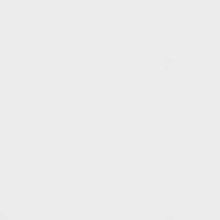
+1 気配 Kehai
Sustainable
BRAND
OTHER TOPICS
画像ダウンロード
対照表、継廃表などを見る
WEBカタログを見る
サンプル請求