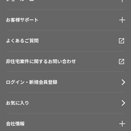
#リリカラのある暮らし
ショールーム
トップ
お客様サポート
東京ショールーム
大阪ショールーム
お客様サポート
トップ
福岡ショールーム
よくあるご質問
資料ダウンロード
横浜ショールーム
画像ダウンロード
広島ショールーム
動画一覧
仙台ショールーム
非住宅案件に関するお問い合わせ
お手入れ便利帳
札幌ショールーム
お役立ち資料
お問い合わせ（一般のお客様）
ログイン・新規会員登録
サンプル・カタログ請求／お問い合わせ（ビジネスのお客様）
お気に入り
会社情報