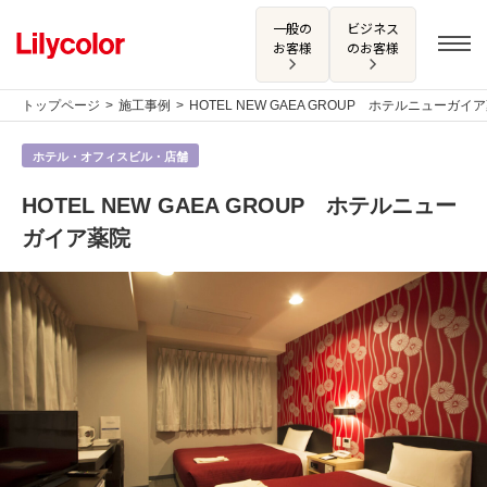
一般の
ビジネス
お客様
のお客様
トップページ
施工事例
HOTEL NEW GAEA GROUP ホテルニューガイ
ホテル・オフィスビル・店舗
ログイン・新規会員登録
HOTEL NEW GAEA GROUP ホテルニュー
サンプル・カタログ請求／お問い合わせ
ガイア薬院
お気に入り
商品を探す
商品を探す トップ
カタログ一覧
壁紙