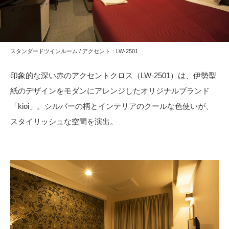
カーテン
カタログ一覧 トップ
床材
施工事例
壁紙
カーテン
ブランド・コレクション
スタンダードツインルーム / アクセント：LW-2501
施工事例 トップ
床材
Lilycolor Coordinate 着せ替えシミュレーション
リリカラノート
医療・福祉施設
デジタル・デコ インクジェットプリント
印象的な深い赤のアクセントクロス（LW-2501）は、伊勢型
ホテル・オフィス・店舗
サステナブル商品
紙のデザインをモダンにアレンジしたオリジナルブランド
モデルハウス
ノンワックス床タイル
ショールーム
「kioi」。シルバーの柄とインテリアのクールな色使いが、
新築戸建・マンション
壁紙機能性ガイド
スタイリッシュな空間を演出。
ショールーム トップ
#リリカラのある暮らし
お客様サポート
東京ショールーム
大阪ショールーム
お客様サポート トップ
福岡ショールーム
よくあるご質問
資料ダウンロード
横浜ショールーム
画像ダウンロード
広島ショールーム
動画一覧
仙台ショールーム
非住宅案件に関するお問い合わせ
お手入れ便利帳
札幌ショールーム