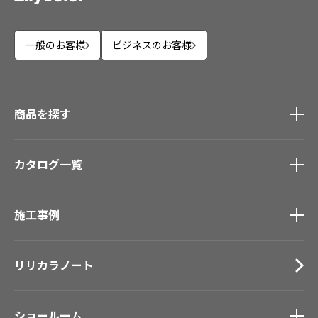
一般のお客様
ビジネスのお客様
商品を探す
商品を探す
トップ
カタログ一覧
壁紙
カーテン
カタログ一覧
トップ
床材
施工事例
壁紙
ブランド・コレクション
カーテン
Lilycolor Coordinate 着せ替えシミュレーション
施工事例
トップ
床材
デジタル・デコ インクジェットプリント
リリカラノート
医療・福祉施設
サステナブル商品
ホテル・オフィス・店舗
ノンワックス床タイル
モデルハウス
壁紙機能性ガイド
ショールーム
新築戸建・マンション