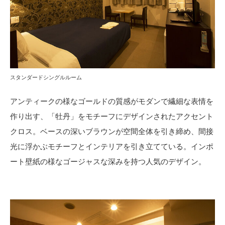
お役立ち資料
お問い合わせ（一般のお客様）
事業紹介
サンプル・カタログ請求／お問い合わせ（ビジネスのお客様）
インテリア事業
会社情報
スペースソリューション事業
オフィスソリューション事業
会社情報
スタンダードシングルルーム
ファシリティソリューション事業
IR情報
不動産投資開発事業
アンティークの様なゴールドの質感がモダンで繊細な表情を
採用情報
作り出す、「牡丹」をモチーフにデザインされたアクセント
クロス。ベースの深いブラウンが空間全体を引き締め、間接
光に浮かぶモチーフとインテリアを引き立てている。インポ
お知らせ
プライバシーポリシー
サイトマップ
関連団体リンク集
ート壁紙の様なゴージャスな深みを持つ人気のデザイン。
EN
CN