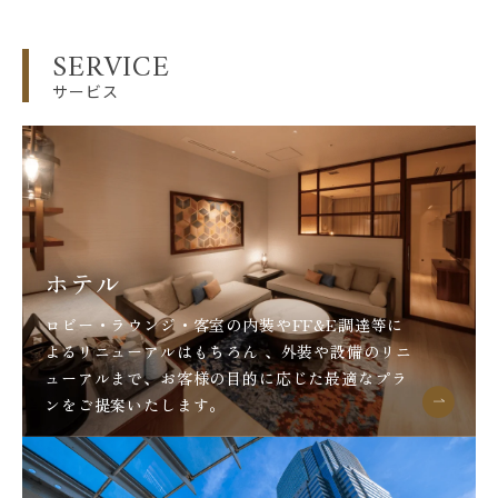
SERVICE
サービス
ホテル
ロビー・ラウンジ・客室の内装やFF&E調達等に
よるリニューアルはもちろん 、外装や設備のリニ
ューアルまで、お客様の目的に応じた最適なプラ
ンをご提案いたします。