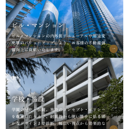
ビル・マンション
ビル・マンションの内外装リニューアルや用途変
更等のバリューアップにより、お客様の不動産価
値向上に貢献いたします。
学校・施設
学園の歴史・伝統、施設のコンセプト・ポリシー
を尊重したうえで、耐震性から使い勝手に係る細
かなデザインまで診断。幅広い視点から効果的な