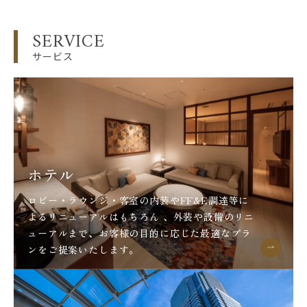
SERVICE
サービス
ホテル
ロビー・ラウンジ・客室の内装やFF&E調達等に
よるリニューアルはもちろん 、外装や設備のリニ
ューアルまで、お客様の目的に応じた最適なプラ
ンをご提案いたします。