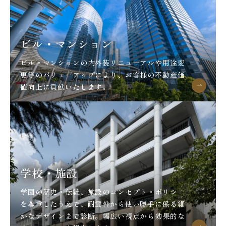
ビル・マンション
ビル・マンションの内外装リニューアルや用途変
更等のバリューアップにより、お客様の不動産価
値向上に貢献いたします。
学校・施設
学園の歴史・伝統、施設のコンセプト・ポリシー
を尊重したうえで、耐震性から使い勝手に係る細
かなデザインまで診断。幅広い視点から効果的な