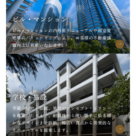
ビル・マンション
ビル・マンションの内外装リニューアルや用途変
更等のバリューアップにより、お客様の不動産価
値向上に貢献いたします。
学校・施設
学園の歴史・伝統、施設のコンセプト・ポリシー
を尊重したうえで、耐震性から使い勝手に係る細
かなデザインまで診断。幅広い視点から効果的な
リニューアルを提案します。