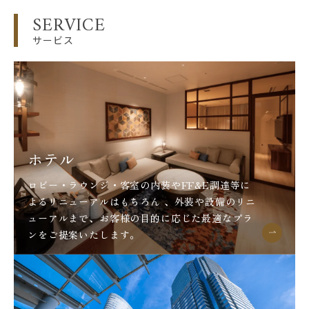
SERVICE
サービス
ホテル
ロビー・ラウンジ・客室の内装やFF&E調達等に
よるリニューアルはもちろん 、外装や設備のリニ
ューアルまで、お客様の目的に応じた最適なプラ
ンをご提案いたします。