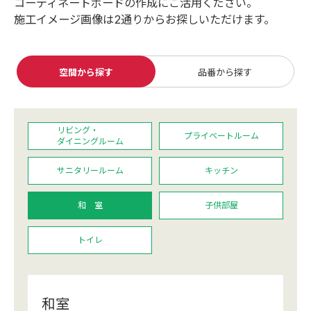
コーディネートボードの作成にご活用ください。
カーテン
施工イメージ画像は2通りからお探しいただけます。
カタログ一覧 トップ
床材
施工事例
壁紙
カーテン
ブランド・コレクション
施工事例 トップ
空間から探す
品番から探す
床材
Lilycolor Coordinate 着せ替えシミュレーション
リリカラノート
医療・福祉施設
デジタル・デコ インクジェットプリント
ホテル・オフィス・店舗
サステナブル商品
モデルハウス
ノンワックス床タイル
リビング・
プライベートルーム
ショールーム
ダイニングルーム
新築戸建・マンション
壁紙機能性ガイド
ショールーム トップ
サニタリールーム
キッチン
#リリカラのある暮らし
お客様サポート
東京ショールーム
和 室
子供部屋
大阪ショールーム
お客様サポート トップ
福岡ショールーム
よくあるご質問
資料ダウンロード
トイレ
横浜ショールーム
画像ダウンロード
広島ショールーム
動画一覧
仙台ショールーム
非住宅案件に関するお問い合わせ
お手入れ便利帳
札幌ショールーム
和室