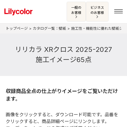
一般の
ビジネス
お客様
のお客様
トップページ
カタログ一覧：壁紙
施工性・機能性に優れた壁紙シ
ログイン・新規会員登録
リリカラ XRクロス 2025-2027
施工イメージ65点
サンプル・カタログ請求／お問い合わせ
お気に入り
収録商品全点の仕上がりイメージをご覧いただけ
ます。
商品を探す
画像をクリックすると、ダウンロード可能です。品番を
商品を探す トップ
クリックすると、商品詳細ページにリンクします。
カタログ一覧
壁紙