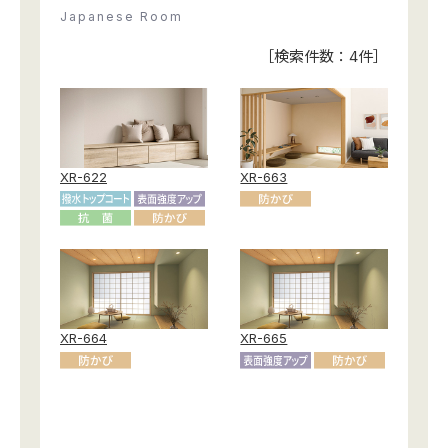
お役立ち資料
Japanese Room
お問い合わせ（一般のお客様）
事業紹介
［検索件数：
4
件］
サンプル・カタログ請求／お問い合わせ（ビジネスのお客様）
インテリア事業
会社情報
スペースソリューション事業
オフィスソリューション事業
会社情報
ファシリティソリューション事業
XR-622
XR-663
IR情報
不動産投資開発事業
採用情報
お知らせ
プライバシーポリシー
サイトマップ
関連団体リンク集
XR-664
XR-665
EN
CN