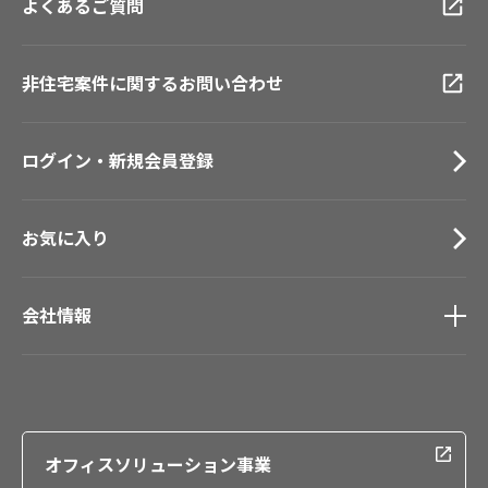
よくあるご質問
資料ダウンロード
横浜ショールーム
画像ダウンロード
広島ショールーム
動画一覧
仙台ショールーム
非住宅案件に関するお問い合わせ
お手入れ便利帳
札幌ショールーム
お役立ち資料
お問い合わせ（一般のお客様）
ログイン・新規会員登録
サンプル・カタログ請求／お問い合わせ（ビジネスのお客様）
お気に入り
会社情報
会社情報
IR情報
採用情報
オフィスソリューション事業