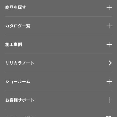
商品を探す
商品を探す
トップ
カタログ一覧
壁紙
カーテン
カタログ一覧
トップ
床材
施工事例
壁紙
ブランド・コレクション
カーテン
Lilycolor Coordinate 着せ替えシミュレーション
施工事例
トップ
床材
デジタル・デコ インクジェットプリント
リリカラノート
医療・福祉施設
サステナブル商品
ホテル・オフィス・店舗
ノンワックス床タイル
モデルハウス
壁紙機能性ガイド
ショールーム
新築戸建・マンション
#リリカラのある暮らし
ショールーム
トップ
お客様サポート
東京ショールーム
大阪ショールーム
お客様サポート
トップ
福岡ショールーム