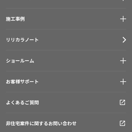
カーテン
カタログ一覧
トップ
床材
施工事例
壁紙
ブランド・コレクション
カーテン
Lilycolor Coordinate 着せ替えシミュレーション
施工事例
トップ
床材
デジタル・デコ インクジェットプリント
リリカラノート
医療・福祉施設
サステナブル商品
ホテル・オフィス・店舗
ノンワックス床タイル
モデルハウス
壁紙機能性ガイド
ショールーム
新築戸建・マンション
#リリカラのある暮らし
ショールーム
トップ
お客様サポート
東京ショールーム
大阪ショールーム
お客様サポート
トップ
福岡ショールーム
よくあるご質問
資料ダウンロード
横浜ショールーム
画像ダウンロード
広島ショールーム
動画一覧
仙台ショールーム
非住宅案件に関するお問い合わせ
お手入れ便利帳
札幌ショールーム
お役立ち資料