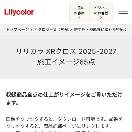
一般の
ビジネス
お客様
のお客様
トップページ
カタログ一覧：壁紙
施工性・機能性に優れた壁紙シ
ログイン・新規会員登録
リリカラ XRクロス 2025-2027
施工イメージ65点
サンプル・カタログ請求／お問い合わせ
お気に入り
収録商品全点の仕上がりイメージをご覧いただけ
ます。
商品を探す
画像をクリックすると、ダウンロード可能です。品番を
商品を探す トップ
クリックすると、商品詳細ページにリンクします。
カタログ一覧
壁紙