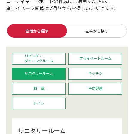
コーディネートボードの作成にご活用ください。
カーテン
施工イメージ画像は2通りからお探しいただけます。
カタログ一覧 トップ
床材
施工事例
壁紙
カーテン
ブランド・コレクション
施工事例 トップ
空間から探す
品番から探す
床材
Lilycolor Coordinate 着せ替えシミュレーション
リリカラノート
医療・福祉施設
デジタル・デコ インクジェットプリント
ホテル・オフィス・店舗
サステナブル商品
モデルハウス
ノンワックス床タイル
リビング・
プライベートルーム
ショールーム
ダイニングルーム
新築戸建・マンション
壁紙機能性ガイド
ショールーム トップ
サニタリールーム
キッチン
#リリカラのある暮らし
お客様サポート
東京ショールーム
和 室
子供部屋
大阪ショールーム
お客様サポート トップ
福岡ショールーム
よくあるご質問
資料ダウンロード
トイレ
横浜ショールーム
画像ダウンロード
広島ショールーム
動画一覧
仙台ショールーム
非住宅案件に関するお問い合わせ
お手入れ便利帳
札幌ショールーム
サニタリールーム