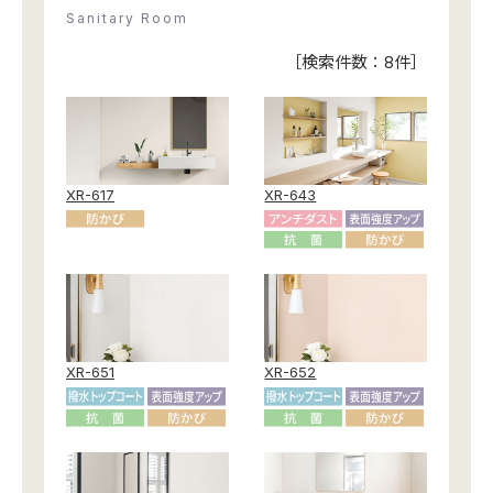
お役立ち資料
Sanitary Room
お問い合わせ（一般のお客様）
事業紹介
［検索件数：
8
件］
サンプル・カタログ請求／お問い合わせ（ビジネスのお客様）
インテリア事業
会社情報
スペースソリューション事業
オフィスソリューション事業
会社情報
ファシリティソリューション事業
XR-617
XR-643
IR情報
不動産投資開発事業
採用情報
お知らせ
プライバシーポリシー
サイトマップ
関連団体リンク集
XR-651
XR-652
EN
CN