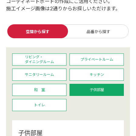
コーディネートボードの作成にご活用ください。
カーテン
施工イメージ画像は2通りからお探しいただけます。
カタログ一覧 トップ
床材
施工事例
壁紙
カーテン
ブランド・コレクション
施工事例 トップ
空間から探す
品番から探す
床材
Lilycolor Coordinate 着せ替えシミュレーション
リリカラノート
医療・福祉施設
デジタル・デコ インクジェットプリント
ホテル・オフィス・店舗
サステナブル商品
モデルハウス
ノンワックス床タイル
リビング・
プライベートルーム
ショールーム
ダイニングルーム
新築戸建・マンション
壁紙機能性ガイド
ショールーム トップ
サニタリールーム
キッチン
#リリカラのある暮らし
お客様サポート
東京ショールーム
和 室
子供部屋
大阪ショールーム
お客様サポート トップ
福岡ショールーム
よくあるご質問
資料ダウンロード
トイレ
横浜ショールーム
画像ダウンロード
広島ショールーム
動画一覧
仙台ショールーム
非住宅案件に関するお問い合わせ
お手入れ便利帳
札幌ショールーム
子供部屋