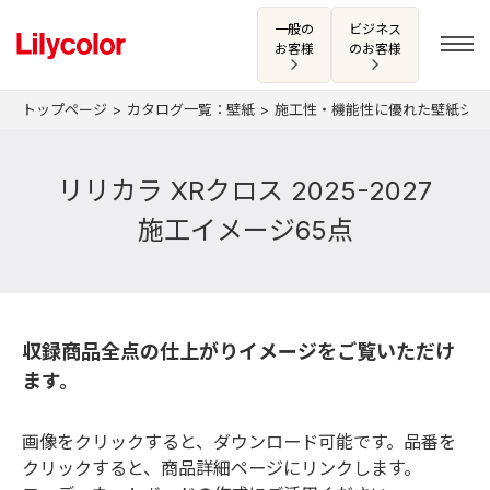
一般の
ビジネス
お客様
のお客様
トップページ
カタログ一覧：壁紙
施工性・機能性に優れた壁紙シ
ログイン・新規会員登録
リリカラ XRクロス 2025-2027
施工イメージ65点
サンプル・カタログ請求／お問い合わせ
お気に入り
収録商品全点の仕上がりイメージをご覧いただけ
ます。
商品を探す
画像をクリックすると、ダウンロード可能です。品番を
商品を探す トップ
クリックすると、商品詳細ページにリンクします。
カタログ一覧
壁紙