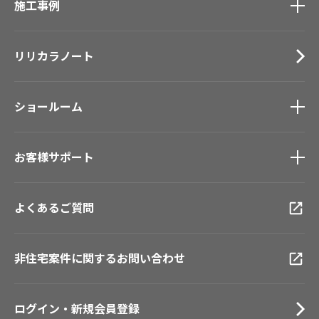
施工事例
壁紙
ブランド・コレクション
カーテン
Lilycolor Coordinate 着せ替えシミュレーション
施工事例
トップ
床材
デジタル・デコ インクジェットプリント
リリカラノート
医療・福祉施設
サステナブル商品
ホテル・オフィス・店舗
ノンワックス床タイル
モデルハウス
壁紙機能性ガイド
ショールーム
新築戸建・マンション
#リリカラのある暮らし
ショールーム
トップ
お客様サポート
東京ショールーム
大阪ショールーム
お客様サポート
トップ
福岡ショールーム
よくあるご質問
資料ダウンロード
横浜ショールーム
画像ダウンロード
広島ショールーム
動画一覧
仙台ショールーム
非住宅案件に関するお問い合わせ
お手入れ便利帳
札幌ショールーム
お役立ち資料
お問い合わせ（一般のお客様）
ログイン・新規会員登録
サンプル・カタログ請求／お問い合わせ（ビジネスのお客様）