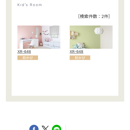
お役立ち資料
Kid’s Room
お問い合わせ（一般のお客様）
事業紹介
［検索件数：
2
件］
サンプル・カタログ請求／お問い合わせ（ビジネスのお客様）
インテリア事業
会社情報
スペースソリューション事業
オフィスソリューション事業
会社情報
ファシリティソリューション事業
XR-646
XR-648
IR情報
不動産投資開発事業
採用情報
お知らせ
プライバシーポリシー
サイトマップ
関連団体リンク集
EN
CN