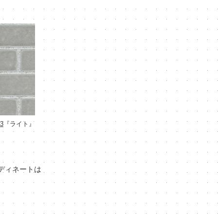
13
『ライト』
ディネートは