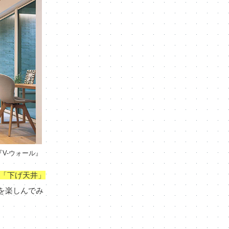
『V-ウォール』
「下げ天井」
を楽しんでみ