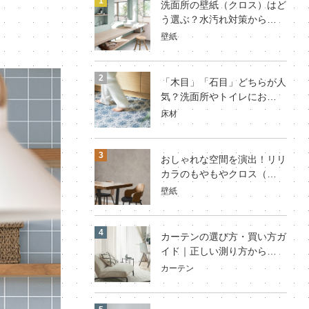
洗面所の壁紙（クロス）はど
う選ぶ？水汚れ対策から…
壁紙
「木目」「石目」どちらが人
気？洗面所やトイレにお…
床材
おしゃれな空間を演出！リリ
カラのもやもやクロス（…
壁紙
カーテンの選び方・買い方ガ
イド｜正しい測り方から…
カーテン