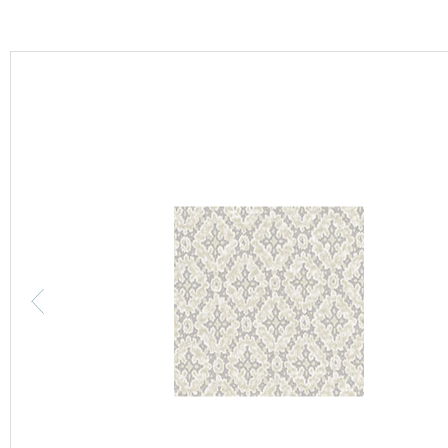
カーテン
床材
ブランド・コレクション
Lilycolor Coordinate 着せ替えシミュレーション
カタログ一覧
カタログ一覧 トップ
壁紙
カーテン
床材
サステナブル商品
ノンワックス床タイル
壁紙機能性ガイド