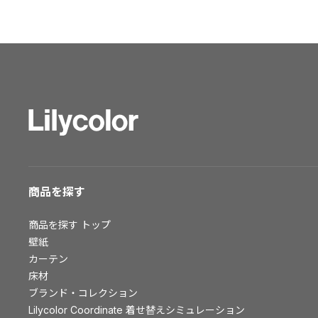
ショールーム トップ
東京ショールーム
大阪ショールーム
福岡ショールーム
横浜ショールーム
広島ショールーム
仙台ショールーム
札幌ショールーム
お客様サポート
商品を探す
お客様サポート トップ
商品を探す
トップ
資料ダウンロード
壁紙
画像ダウンロード
カーテン
床材
動画一覧
ブランド・コレクション
お手入れ便利帳
Lilycolor Coordinate 着せ替えシミュレーション
お役立ち資料