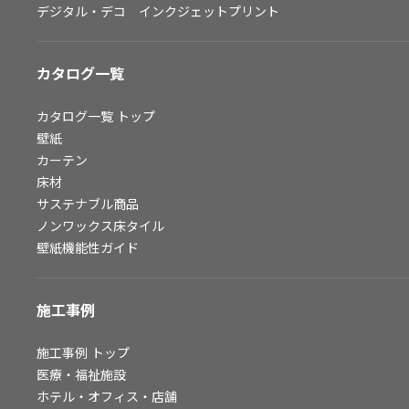
デジタル・デコ インクジェットプリント
お問い合わせ（一般のお客様）
サンプル・カタログ請求／お問い合わせ（ビジネスのお客様）
カタログ一覧
よくあるご質問
カタログ一覧
トップ
壁紙
カーテン
非住宅案件に関するお問い合わせ
床材
サステナブル商品
ノンワックス床タイル
事業紹介
壁紙機能性ガイド
インテリア事業
スペースソリューション事業
施工事例
オフィスソリューション事業
ファシリティソリューション事業
施工事例
トップ
医療・福祉施設
不動産投資開発事業
ホテル・オフィス・店舗