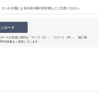
、ひっかき傷による白化や糊の拭き残しにご注意ください。
ウンロード
ボードの作成に便利な「チップ（C）」「リピート（R）」「施工例
JPEG画像をご用意しています。