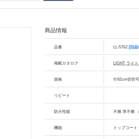
商品情報
品番
LL-5762
[旧品
掲載カタログ
LIGHT ライト 
規格
巾92cm切売
リピート
防火性能
不燃 準不燃 （
機能
トップコート 