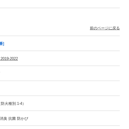
前のページに戻る
番]
2019-2022
可
防火種別:1-4）
消臭 抗菌 防かび