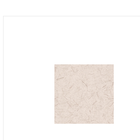
カーテン
床材
ブランド・コレクション
Lilycolor Coordinate 着せ替えシミュレーション
カタログ一覧
カタログ一覧 トップ
壁紙
カーテン
床材
サステナブル商品
ノンワックス床タイル
壁紙機能性ガイド