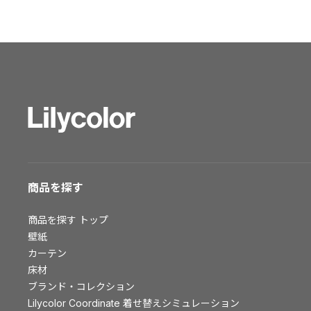
ショールーム トップ
東京ショールーム
大阪ショールーム
福岡ショールーム
横浜ショールーム
広島ショールーム
仙台ショールーム
札幌ショールーム
お客様サポート
商品を探す
お客様サポート トップ
商品を探す
トップ
資料ダウンロード
壁紙
画像ダウンロード
カーテン
床材
動画一覧
ブランド・コレクション
お手入れ便利帳
Lilycolor Coordinate 着せ替えシミュレーション
お役立ち資料