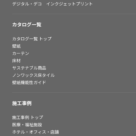
デジタル・デコ インクジェットプリント
お問い合わせ（一般のお客様）
サンプル・カタログ請求／お問い合わせ（ビジネスのお客様）
カタログ一覧
よくあるご質問
カタログ一覧
トップ
壁紙
カーテン
非住宅案件に関するお問い合わせ
床材
サステナブル商品
ノンワックス床タイル
事業紹介
壁紙機能性ガイド
インテリア事業
スペースソリューション事業
施工事例
オフィスソリューション事業
ファシリティソリューション事業
施工事例
トップ
医療・福祉施設
不動産投資開発事業
ホテル・オフィス・店舗