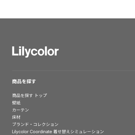
ショールーム トップ
東京ショールーム
大阪ショールーム
福岡ショールーム
横浜ショールーム
広島ショールーム
仙台ショールーム
札幌ショールーム
お客様サポート
商品を探す
お客様サポート トップ
商品を探す
トップ
資料ダウンロード
壁紙
画像ダウンロード
カーテン
床材
動画一覧
ブランド・コレクション
お手入れ便利帳
Lilycolor Coordinate 着せ替えシミュレーション
お役立ち資料