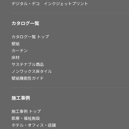
デジタル・デコ インクジェットプリント
お問い合わせ（一般のお客様）
サンプル・カタログ請求／お問い合わせ（ビジネスのお客様）
カタログ一覧
よくあるご質問
カタログ一覧
トップ
壁紙
カーテン
非住宅案件に関するお問い合わせ
床材
サステナブル商品
ノンワックス床タイル
事業紹介
壁紙機能性ガイド
インテリア事業
スペースソリューション事業
施工事例
オフィスソリューション事業
ファシリティソリューション事業
施工事例
トップ
医療・福祉施設
不動産投資開発事業
ホテル・オフィス・店舗