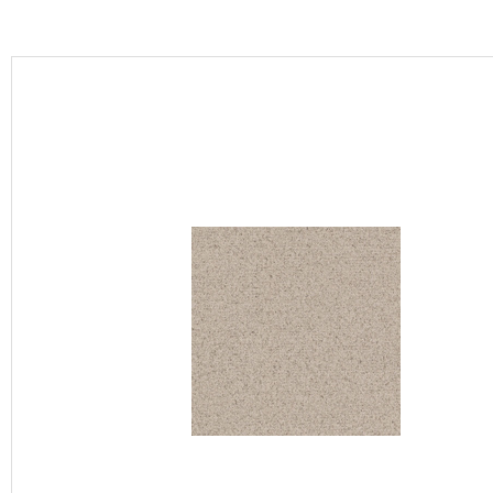
カーテン
床材
ブランド・コレクション
Lilycolor Coordinate 着せ替えシミュレーション
カタログ一覧
カタログ一覧 トップ
壁紙
カーテン
床材
サステナブル商品
ノンワックス床タイル
壁紙機能性ガイド