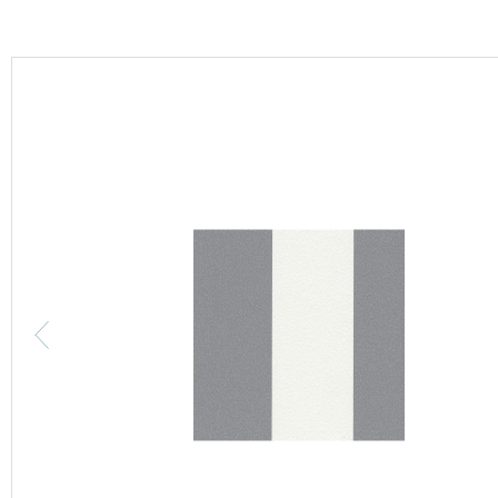
カーテン
床材
ブランド・コレクション
Lilycolor Coordinate 着せ替えシミュレーション
カタログ一覧
カタログ一覧 トップ
壁紙
カーテン
床材
サステナブル商品
ノンワックス床タイル
壁紙機能性ガイド