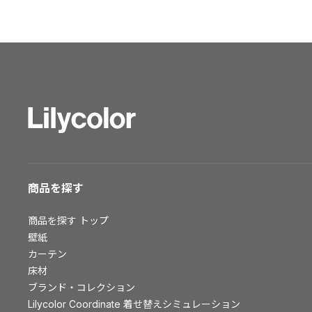
ショールーム トップ
東京ショールーム
大阪ショールーム
福岡ショールーム
横浜ショールーム
広島ショールーム
仙台ショールーム
札幌ショールーム
お客様サポート
商品を探す
お客様サポート トップ
商品を探す
トップ
資料ダウンロード
壁紙
画像ダウンロード
カーテン
床材
動画一覧
ブランド・コレクション
お手入れ便利帳
Lilycolor Coordinate 着せ替えシミュレーション
お役立ち資料