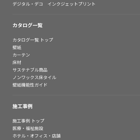
デジタル・デコ インクジェットプリント
お問い合わせ（一般のお客様）
サンプル・カタログ請求／お問い合わせ（ビジネスのお客様）
カタログ一覧
よくあるご質問
カタログ一覧
トップ
壁紙
カーテン
非住宅案件に関するお問い合わせ
床材
サステナブル商品
ノンワックス床タイル
事業紹介
壁紙機能性ガイド
インテリア事業
スペースソリューション事業
施工事例
オフィスソリューション事業
ファシリティソリューション事業
施工事例
トップ
医療・福祉施設
不動産投資開発事業
ホテル・オフィス・店舗