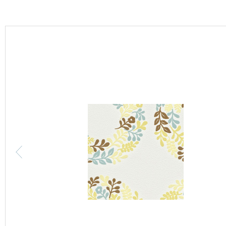
カーテン
床材
ブランド・コレクション
Lilycolor Coordinate 着せ替えシミュレーション
カタログ一覧
カタログ一覧 トップ
壁紙
カーテン
床材
サステナブル商品
ノンワックス床タイル
壁紙機能性ガイド