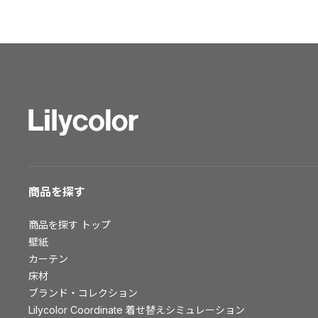
ショールーム トップ
東京ショールーム
大阪ショールーム
福岡ショールーム
横浜ショールーム
広島ショールーム
仙台ショールーム
札幌ショールーム
お客様サポート
商品を探す
お客様サポート トップ
商品を探す
トップ
資料ダウンロード
壁紙
画像ダウンロード
カーテン
床材
動画一覧
ブランド・コレクション
お手入れ便利帳
Lilycolor Coordinate 着せ替えシミュレーション
お役立ち資料