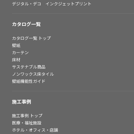
デジタル・デコ インクジェットプリント
お問い合わせ（一般のお客様）
サンプル・カタログ請求／お問い合わせ（ビジネスのお客様）
カタログ一覧
よくあるご質問
カタログ一覧
トップ
壁紙
カーテン
非住宅案件に関するお問い合わせ
床材
サステナブル商品
ノンワックス床タイル
事業紹介
壁紙機能性ガイド
インテリア事業
スペースソリューション事業
施工事例
オフィスソリューション事業
ファシリティソリューション事業
施工事例
トップ
医療・福祉施設
不動産投資開発事業
ホテル・オフィス・店舗