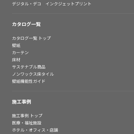
デジタル・デコ インクジェットプリント
お問い合わせ（一般のお客様）
サンプル・カタログ請求／お問い合わせ（ビジネスのお客様）
カタログ一覧
よくあるご質問
カタログ一覧
トップ
壁紙
カーテン
非住宅案件に関するお問い合わせ
床材
サステナブル商品
ノンワックス床タイル
事業紹介
壁紙機能性ガイド
インテリア事業
スペースソリューション事業
施工事例
オフィスソリューション事業
ファシリティソリューション事業
施工事例
トップ
医療・福祉施設
不動産投資開発事業
ホテル・オフィス・店舗