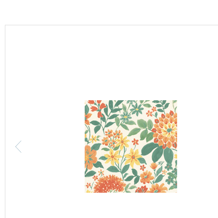
カーテン
床材
ブランド・コレクション
Lilycolor Coordinate 着せ替えシミュレーション
カタログ一覧
カタログ一覧 トップ
壁紙
カーテン
床材
サステナブル商品
ノンワックス床タイル
壁紙機能性ガイド