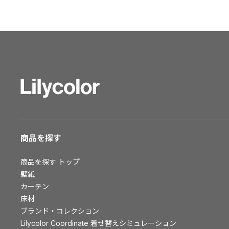
ショールーム トップ
東京ショールーム
大阪ショールーム
福岡ショールーム
横浜ショールーム
広島ショールーム
仙台ショールーム
札幌ショールーム
お客様サポート
商品を探す
お客様サポート トップ
商品を探す
トップ
資料ダウンロード
壁紙
画像ダウンロード
カーテン
床材
動画一覧
ブランド・コレクション
お手入れ便利帳
Lilycolor Coordinate 着せ替えシミュレーション
お役立ち資料