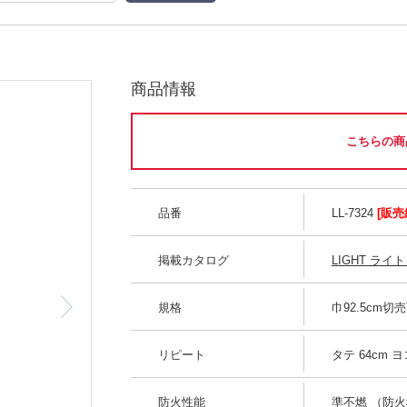
商品情報
こちらの商
品番
LL-7324
[販売
掲載カタログ
LIGHT ライト 
規格
巾92.5cm切
リピート
タテ 64cm ヨコ
防火性能
準不燃 （防火種