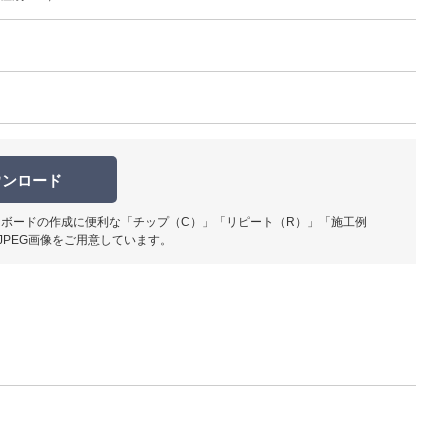
使用イメ
ウンロード
ボードの作成に便利な「チップ（C）」「リピート（R）」「施工例
JPEG画像をご用意しています。