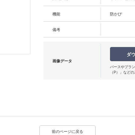
機能
防かび
備考
柄パターン
ダ
画像データ
パースやプラン
（P）」などの
前のページに戻る