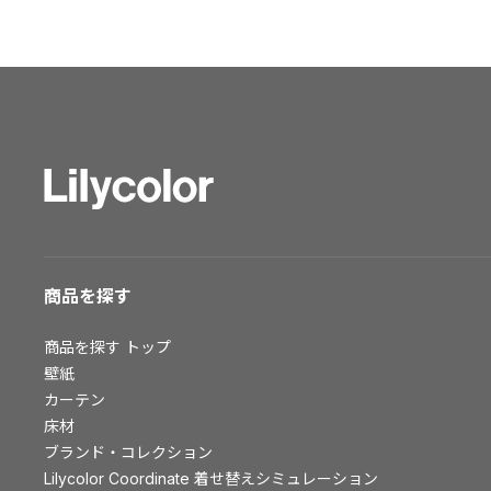
ショールーム トップ
東京ショールーム
大阪ショールーム
福岡ショールーム
横浜ショールーム
広島ショールーム
仙台ショールーム
札幌ショールーム
お客様サポート
商品を探す
お客様サポート トップ
商品を探す
トップ
資料ダウンロード
壁紙
画像ダウンロード
カーテン
床材
動画一覧
ブランド・コレクション
お手入れ便利帳
Lilycolor Coordinate 着せ替えシミュレーション
お役立ち資料