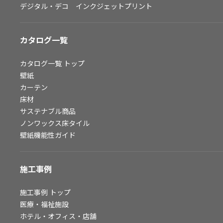
デジタル・デコ インクジェットプリント
お問い合わせ（一般のお客様）
サンプル・カタログ請求／お問い合わせ（ビジネスのお客様）
カタログ一覧
よくあるご質問
カタログ一覧
トップ
壁紙
カーテン
非住宅案件に関するお問い合わせ
床材
サステナブル商品
ノンワックス床タイル
事業紹介
壁紙機能性ガイド
インテリア事業
スペースソリューション事業
施工事例
オフィスソリューション事業
ファシリティソリューション事業
施工事例
トップ
医療・福祉施設
不動産投資開発事業
ホテル・オフィス・店舗