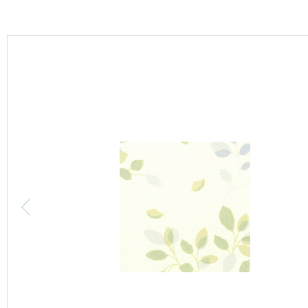
カーテン
床材
ブランド・コレクション
Lilycolor Coordinate 着せ替えシミュレーション
カタログ一覧
カタログ一覧 トップ
壁紙
カーテン
床材
サステナブル商品
ノンワックス床タイル
壁紙機能性ガイド