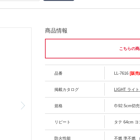
商品情報
こちらの商
品番
LL-7616
[販売
掲載カタログ
LIGHT ライト 
規格
巾92.5cm切
リピート
タテ 64cm ヨコ
防火性能
不燃 準不燃 （