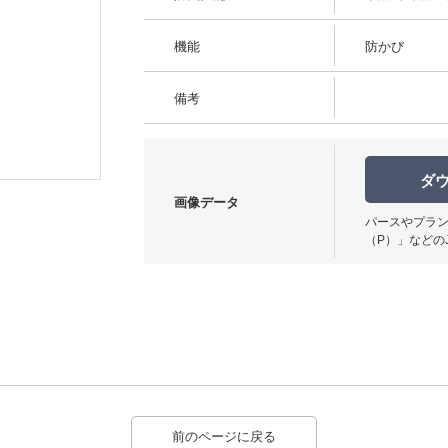
機能
防かび
備考
柄パターン
ダ
画像データ
パースやプラン
（P）」などの
前のページに戻る