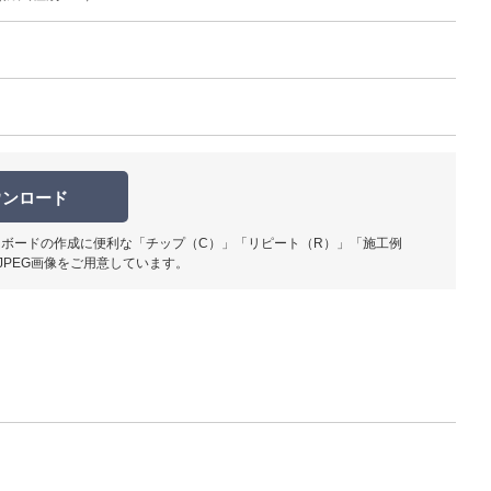
使用イメ
ウンロード
ボードの作成に便利な「チップ（C）」「リピート（R）」「施工例
JPEG画像をご用意しています。