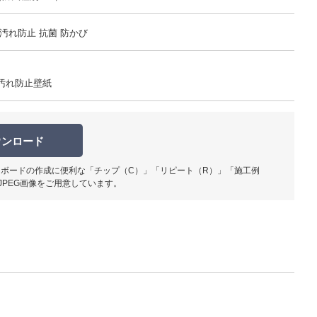
汚れ防止 抗菌 防かび
汚れ防止壁紙
柄部分ア
ウンロード
ボードの作成に便利な「チップ（C）」「リピート（R）」「施工例
JPEG画像をご用意しています。