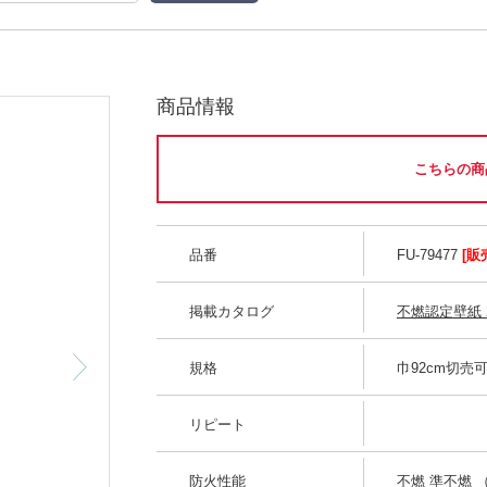
商品情報
こちらの商
品番
FU-79477
[販
掲載カタログ
不燃認定壁紙 20
規格
巾92cm切売
リピート
防火性能
不燃 準不燃 （