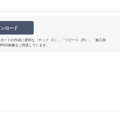
ウンロード
ボードの作成に便利な「チップ（C）」「リピート（R）」「施工例
柄部分ア
JPEG画像をご用意しています。