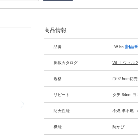
商品情報
品番
LW-55
[旧品番
掲載カタログ
WILL ウィル 2
規格
巾92.5cm切
リピート
タテ 64cm ヨコ
防火性能
不燃 準不燃 （
機能
防かび