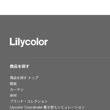
ショールーム トップ
東京ショールーム
大阪ショールーム
福岡ショールーム
横浜ショールーム
広島ショールーム
仙台ショールーム
札幌ショールーム
お客様サポート
商品を探す
お客様サポート トップ
商品を探す
トップ
資料ダウンロード
壁紙
画像ダウンロード
カーテン
床材
動画一覧
ブランド・コレクション
お手入れ便利帳
Lilycolor Coordinate 着せ替えシミュレーション
お役立ち資料