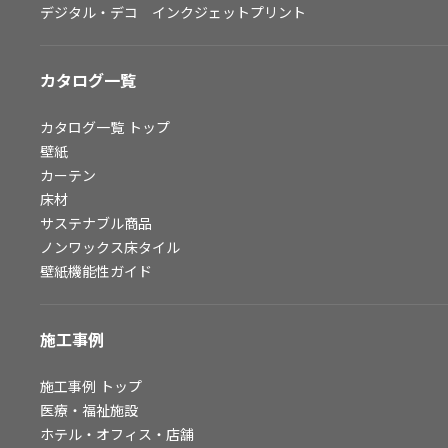
デジタル・デコ インクジェットプリント
お問い合わせ（一般のお客様）
サンプル・カタログ請求／お問い合わせ（ビジネスのお客様）
カタログ一覧
よくあるご質問
カタログ一覧
トップ
壁紙
カーテン
非住宅案件に関するお問い合わせ
床材
サステナブル商品
ノンワックス床タイル
事業紹介
壁紙機能性ガイド
インテリア事業
スペースソリューション事業
施工事例
オフィスソリューション事業
ファシリティソリューション事業
施工事例
トップ
医療・福祉施設
不動産投資開発事業
ホテル・オフィス・店舗