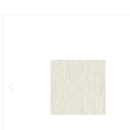
カーテン
床材
ブランド・コレクション
Lilycolor Coordinate 着せ替えシミュレーション
カタログ一覧
カタログ一覧 トップ
壁紙
カーテン
床材
サステナブル商品
ノンワックス床タイル
壁紙機能性ガイド