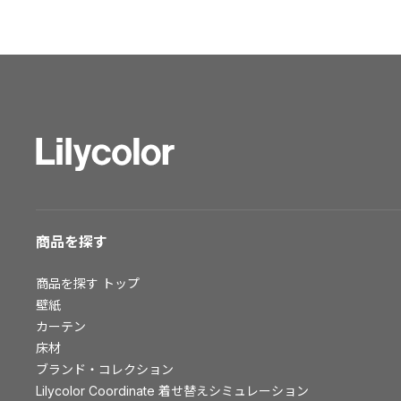
ショールーム トップ
東京ショールーム
大阪ショールーム
福岡ショールーム
横浜ショールーム
広島ショールーム
仙台ショールーム
札幌ショールーム
お客様サポート
商品を探す
お客様サポート トップ
商品を探す
トップ
資料ダウンロード
壁紙
画像ダウンロード
カーテン
床材
動画一覧
ブランド・コレクション
お手入れ便利帳
Lilycolor Coordinate 着せ替えシミュレーション
お役立ち資料