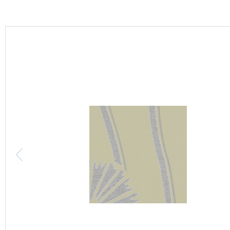
カーテン
床材
ブランド・コレクション
Lilycolor Coordinate 着せ替えシミュレーション
カタログ一覧
カタログ一覧 トップ
壁紙
カーテン
床材
サステナブル商品
ノンワックス床タイル
壁紙機能性ガイド