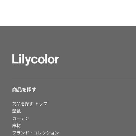
ショールーム トップ
東京ショールーム
大阪ショールーム
福岡ショールーム
横浜ショールーム
広島ショールーム
仙台ショールーム
札幌ショールーム
お客様サポート
商品を探す
お客様サポート トップ
資料ダウンロード
商品を探す
トップ
画像ダウンロード
壁紙
カーテン
動画一覧
床材
お手入れ便利帳
ブランド・コレクション
お役立ち資料