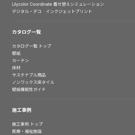
Lilycolor Coordinate 着せ替えシミュレーション
お問い合わせ（一般のお客様）
デジタル・デコ インクジェットプリント
サンプル・カタログ請求／お問い合わせ（ビジネスのお客様）
カタログ一覧
よくあるご質問
カタログ一覧
トップ
壁紙
非住宅案件に関するお問い合わせ
カーテン
床材
サステナブル商品
事業紹介
ノンワックス床タイル
壁紙機能性ガイド
インテリア事業
スペースソリューション事業
オフィスソリューション事業
施工事例
ファシリティソリューション事業
不動産投資開発事業
施工事例
トップ
医療・福祉施設