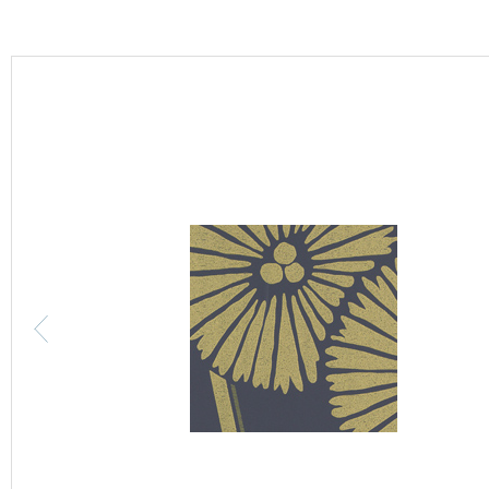
カーテン
床材
ブランド・コレクション
Lilycolor Coordinate 着せ替えシミュレーション
カタログ一覧
カタログ一覧 トップ
壁紙
カーテン
床材
サステナブル商品
ノンワックス床タイル
壁紙機能性ガイド