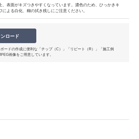
上、表面がキズつきやすくなっています。濃色のため、ひっかきキ
ワによる白化、糊の拭き残しにご注意ください。
ウンロード
柄部分ア
ボードの作成に便利な「チップ（C）」「リピート（R）」「施工例
JPEG画像をご用意しています。