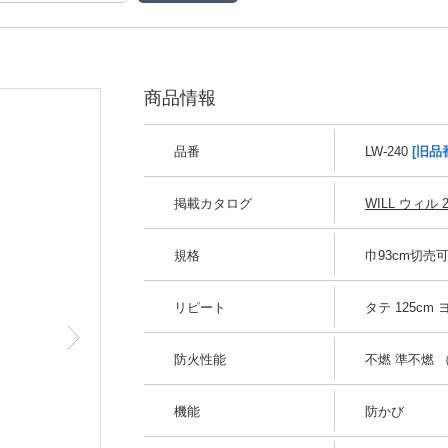
商品情報
品番
LW-240
[旧品
掲載カタログ
WILL ウィル 2
規格
巾93cm切売
リピート
タテ 125cm 
防火性能
不燃 準不燃 （
機能
防かび