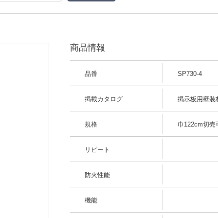
商品情報
品番
SP730-4
掲載カタログ
掲示板用壁装材 
規格
巾122cm切売
リピート
防火性能
機能