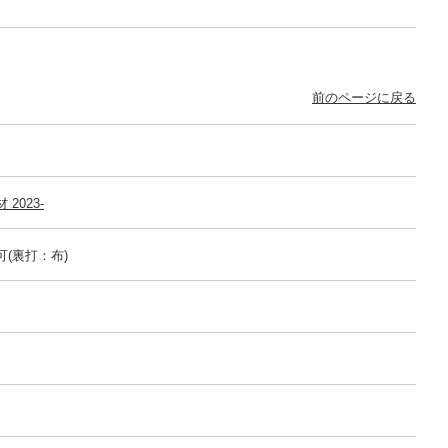
前のページに戻る
2023-
可(裏打：布)