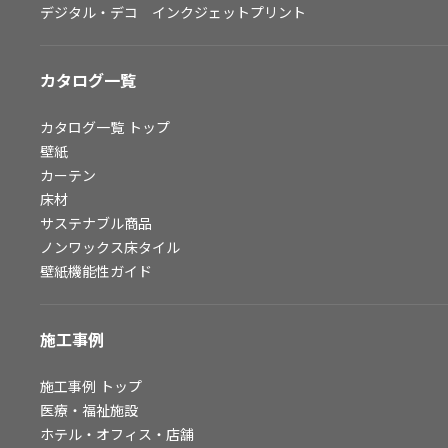
デジタル・デコ インクジェットプリント
お問い合わせ（一般のお客様）
サンプル・カタログ請求／お問い合わせ（ビジネスのお客様）
カタログ一覧
よくあるご質問
カタログ一覧
トップ
壁紙
カーテン
非住宅案件に関するお問い合わせ
床材
サステナブル商品
ノンワックス床タイル
事業紹介
壁紙機能性ガイド
インテリア事業
スペースソリューション事業
施工事例
オフィスソリューション事業
ファシリティソリューション事業
施工事例
トップ
医療・福祉施設
不動産投資開発事業
ホテル・オフィス・店舗