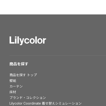
ショールーム トップ
東京ショールーム
大阪ショールーム
福岡ショールーム
横浜ショールーム
広島ショールーム
仙台ショールーム
札幌ショールーム
お客様サポート
商品を探す
お客様サポート トップ
商品を探す
トップ
資料ダウンロード
壁紙
画像ダウンロード
カーテン
床材
動画一覧
ブランド・コレクション
お手入れ便利帳
Lilycolor Coordinate 着せ替えシミュレーション
お役立ち資料