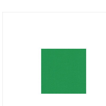
カーテン
床材
ブランド・コレクション
Lilycolor Coordinate 着せ替えシミュレーション
カタログ一覧
カタログ一覧 トップ
壁紙
カーテン
床材
サステナブル商品
ノンワックス床タイル
壁紙機能性ガイド