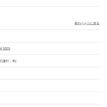
前のページに戻る
2023-
可(裏打：布)