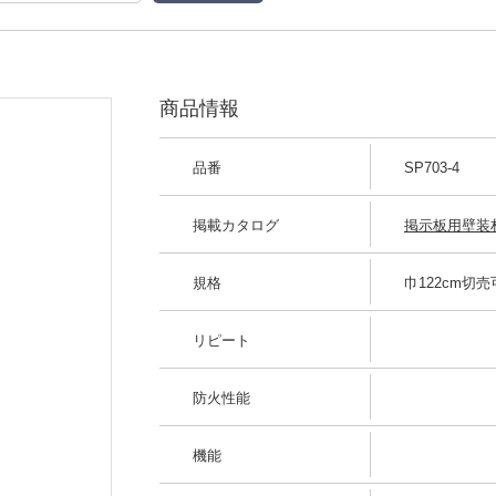
商品情報
品番
SP703-4
掲載カタログ
掲示板用壁装材 
規格
巾122cm切売
リピート
防火性能
機能