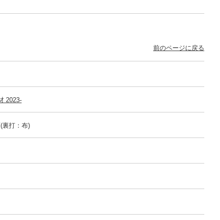
前のページに戻る
2023-
(裏打：布)