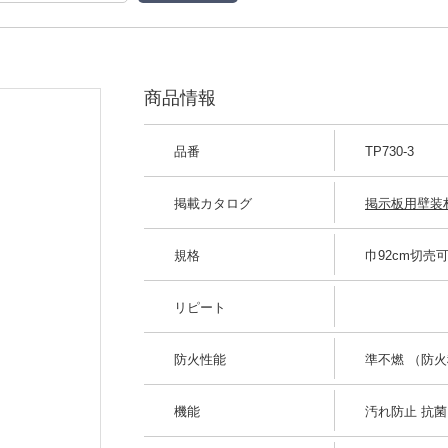
商品情報
品番
TP730-3
掲載カタログ
掲示板用壁装材 
規格
巾92cm切売
リピート
防火性能
準不燃 （防火種
機能
汚れ防止 抗菌