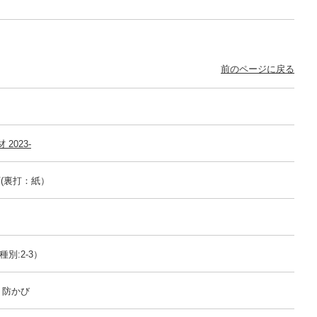
前のページに戻る
2023-
可(裏打：紙）
別:2-3）
 防かび