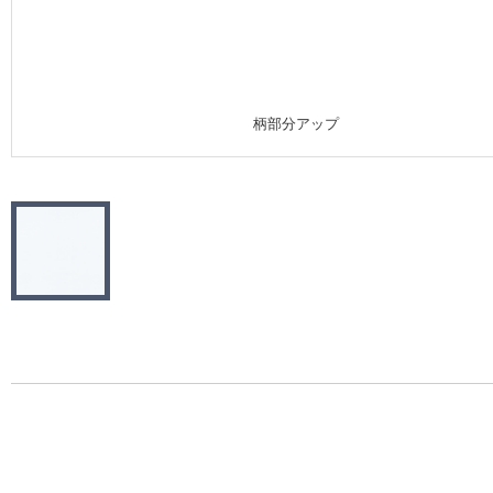
施工事例
施工事例 トップ
柄部分アップ
医療・福祉施設
ホテル・オフィス・店舗
モデルハウス
新築戸建・マンション
#リリカラのある暮らし
リリカラノート
ショールーム