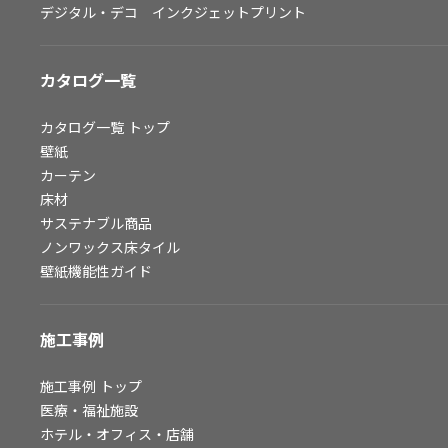
デジタル・デコ インクジェットプリント
お問い合わせ（一般のお客様）
サンプル・カタログ請求／お問い合わせ（ビジネスのお客様）
カタログ一覧
よくあるご質問
カタログ一覧
トップ
壁紙
カーテン
非住宅案件に関するお問い合わせ
床材
サステナブル商品
ノンワックス床タイル
事業紹介
壁紙機能性ガイド
インテリア事業
スペースソリューション事業
施工事例
オフィスソリューション事業
ファシリティソリューション事業
施工事例
トップ
医療・福祉施設
不動産投資開発事業
ホテル・オフィス・店舗