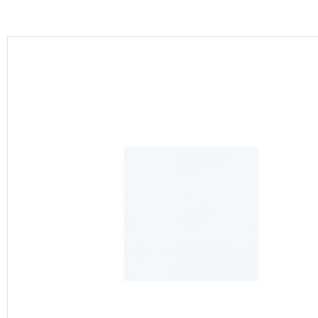
カーテン
床材
ブランド・コレクション
Lilycolor Coordinate 着せ替えシミュレーション
カタログ一覧
カタログ一覧 トップ
壁紙
カーテン
床材
サステナブル商品
ノンワックス床タイル
壁紙機能性ガイド