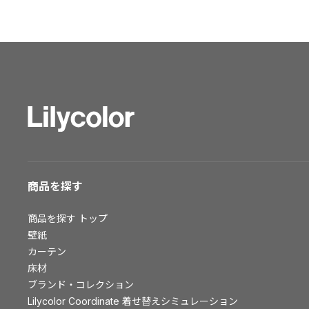
ショールーム トップ
東京ショールーム
大阪ショールーム
福岡ショールーム
横浜ショールーム
広島ショールーム
仙台ショールーム
札幌ショールーム
お客様サポート
商品を探す
お客様サポート トップ
商品を探す
トップ
資料ダウンロード
壁紙
画像ダウンロード
カーテン
床材
動画一覧
ブランド・コレクション
お手入れ便利帳
Lilycolor Coordinate 着せ替えシミュレーション
お役立ち資料