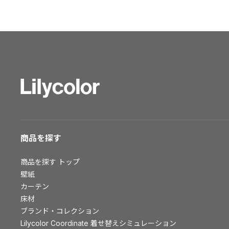
ショールーム トップ
東京ショールーム
大阪ショールーム
福岡ショールーム
横浜ショールーム
広島ショールーム
仙台ショールーム
札幌ショールーム
お客様サポート
商品を探す
お客様サポート トップ
商品を探す
トップ
資料ダウンロード
壁紙
画像ダウンロード
カーテン
床材
動画一覧
ブランド・コレクション
お手入れ便利帳
Lilycolor Coordinate 着せ替えシミュレーション
お役立ち資料