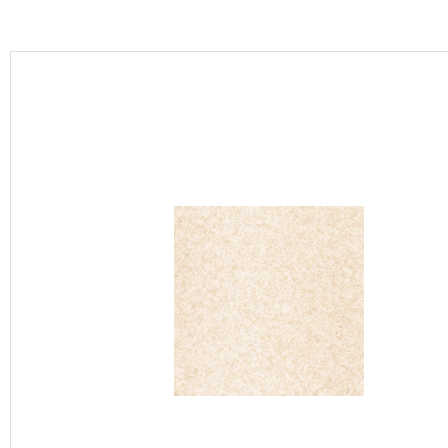
カーテン
床材
ブランド・コレクション
Lilycolor Coordinate 着せ替えシミュレーション
カタログ一覧
カタログ一覧 トップ
壁紙
カーテン
床材
サステナブル商品
ノンワックス床タイル
壁紙機能性ガイド