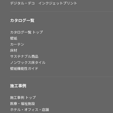
デジタル・デコ インクジェットプリント
お問い合わせ（一般のお客様）
サンプル・カタログ請求／お問い合わせ（ビジネスのお客様）
カタログ一覧
よくあるご質問
カタログ一覧
トップ
壁紙
カーテン
非住宅案件に関するお問い合わせ
床材
サステナブル商品
ノンワックス床タイル
事業紹介
壁紙機能性ガイド
インテリア事業
スペースソリューション事業
施工事例
オフィスソリューション事業
ファシリティソリューション事業
施工事例
トップ
医療・福祉施設
不動産投資開発事業
ホテル・オフィス・店舗