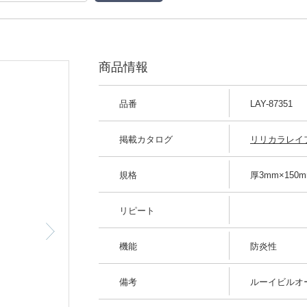
商品情報
品番
LAY-87351
掲載カタログ
リリカラレイフ
規格
厚3mm×150m
リピート
機能
防炎性
備考
ルーイビルオ