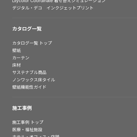
Lilycolor Coordinate 着せ替えシミュレーション
お問い合わせ（一般のお客様）
デジタル・デコ インクジェットプリント
サンプル・カタログ請求／お問い合わせ（ビジネスのお客様）
カタログ一覧
よくあるご質問
カタログ一覧
トップ
壁紙
非住宅案件に関するお問い合わせ
カーテン
床材
サステナブル商品
事業紹介
ノンワックス床タイル
壁紙機能性ガイド
インテリア事業
スペースソリューション事業
施工事例
オフィスソリューション事業
ファシリティソリューション事業
施工事例
トップ
不動産投資開発事業
医療・福祉施設
ホテル・オフィス・店舗