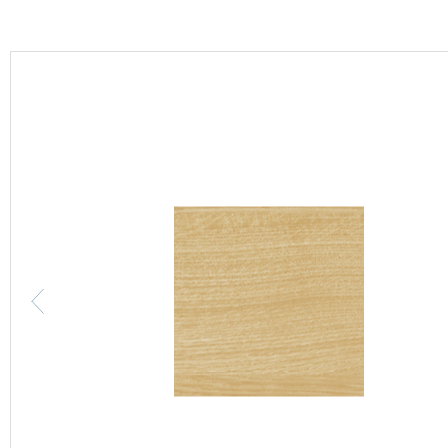
カーテン
床材
ブランド・コレクション
Lilycolor Coordinate 着せ替えシミュレーション
カタログ一覧
カタログ一覧 トップ
壁紙
カーテン
床材
サステナブル商品
ノンワックス床タイル
壁紙機能性ガイド