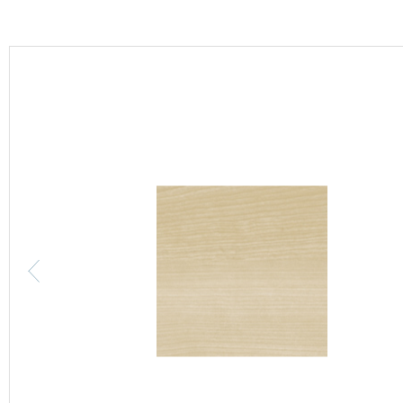
カーテン
床材
ブランド・コレクション
Lilycolor Coordinate 着せ替えシミュレーション
カタログ一覧
カタログ一覧 トップ
壁紙
カーテン
床材
サステナブル商品
ノンワックス床タイル
壁紙機能性ガイド