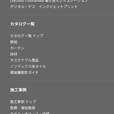
Lilycolor Coordinate 着せ替えシミュレーション
お問い合わせ（一般のお客様）
デジタル・デコ インクジェットプリント
サンプル・カタログ請求／お問い合わせ（ビジネスのお客様）
カタログ一覧
よくあるご質問
カタログ一覧
トップ
壁紙
非住宅案件に関するお問い合わせ
カーテン
床材
サステナブル商品
事業紹介
ノンワックス床タイル
壁紙機能性ガイド
インテリア事業
スペースソリューション事業
施工事例
オフィスソリューション事業
ファシリティソリューション事業
施工事例
トップ
不動産投資開発事業
医療・福祉施設
ホテル・オフィス・店舗