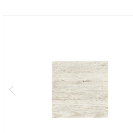
カーテン
床材
ブランド・コレクション
Lilycolor Coordinate 着せ替えシミュレーション
カタログ一覧
カタログ一覧 トップ
壁紙
カーテン
床材
サステナブル商品
ノンワックス床タイル
壁紙機能性ガイド