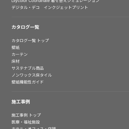
Lilycolor Coordinate 着せ替えシミュレーション
お問い合わせ（一般のお客様）
デジタル・デコ インクジェットプリント
サンプル・カタログ請求／お問い合わせ（ビジネスのお客様）
カタログ一覧
よくあるご質問
カタログ一覧
トップ
壁紙
非住宅案件に関するお問い合わせ
カーテン
床材
サステナブル商品
事業紹介
ノンワックス床タイル
壁紙機能性ガイド
インテリア事業
スペースソリューション事業
施工事例
オフィスソリューション事業
ファシリティソリューション事業
施工事例
トップ
不動産投資開発事業
医療・福祉施設
ホテル・オフィス・店舗