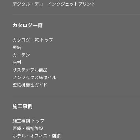
デジタル・デコ インクジェットプリント
お問い合わせ（一般のお客様）
サンプル・カタログ請求／お問い合わせ（ビジネスのお客様）
カタログ一覧
よくあるご質問
カタログ一覧
トップ
壁紙
カーテン
非住宅案件に関するお問い合わせ
床材
サステナブル商品
ノンワックス床タイル
事業紹介
壁紙機能性ガイド
インテリア事業
スペースソリューション事業
施工事例
オフィスソリューション事業
ファシリティソリューション事業
施工事例
トップ
医療・福祉施設
不動産投資開発事業
ホテル・オフィス・店舗