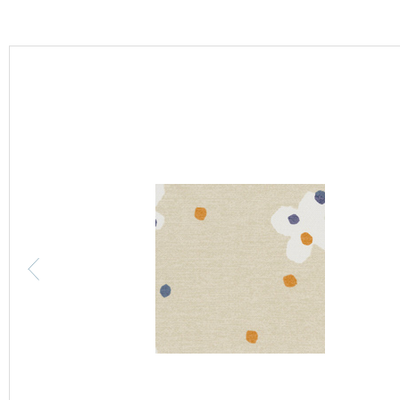
カーテン
床材
ブランド・コレクション
Lilycolor Coordinate 着せ替えシミュレーション
カタログ一覧
カタログ一覧 トップ
壁紙
カーテン
床材
サステナブル商品
ノンワックス床タイル
壁紙機能性ガイド