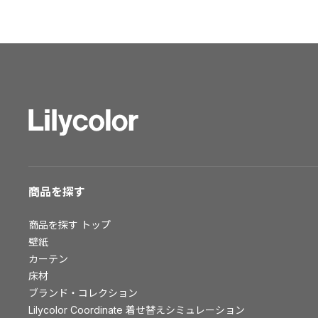
ショールーム トップ
東京ショールーム
大阪ショールーム
福岡ショールーム
横浜ショールーム
広島ショールーム
仙台ショールーム
札幌ショールーム
お客様サポート
商品を探す
お客様サポート トップ
商品を探す
トップ
資料ダウンロード
壁紙
画像ダウンロード
カーテン
床材
動画一覧
ブランド・コレクション
お手入れ便利帳
Lilycolor Coordinate 着せ替えシミュレーション
お役立ち資料