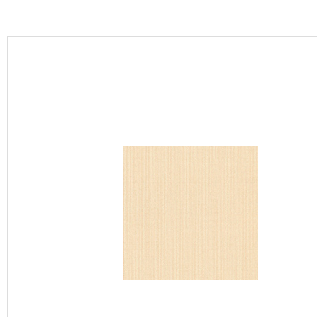
カーテン
床材
ブランド・コレクション
Lilycolor Coordinate 着せ替えシミュレーション
カタログ一覧
カタログ一覧 トップ
壁紙
カーテン
床材
サステナブル商品
ノンワックス床タイル
壁紙機能性ガイド