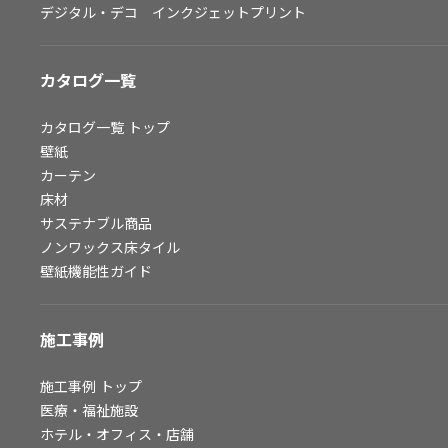
デジタル・デコ インクジェットプリント
お問い合わせ（一般のお客様）
サンプル・カタログ請求／お問い合わせ（ビジネスのお客様）
カタログ一覧
よくあるご質問
カタログ一覧
トップ
壁紙
カーテン
非住宅案件に関するお問い合わせ
床材
サステナブル商品
ノンワックス床タイル
事業紹介
壁紙機能性ガイド
インテリア事業
スペースソリューション事業
施工事例
オフィスソリューション事業
ファシリティソリューション事業
施工事例
トップ
医療・福祉施設
不動産投資開発事業
ホテル・オフィス・店舗