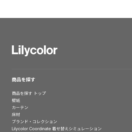
ショールーム トップ
東京ショールーム
大阪ショールーム
福岡ショールーム
横浜ショールーム
広島ショールーム
仙台ショールーム
札幌ショールーム
お客様サポート
商品を探す
お客様サポート トップ
商品を探す
トップ
資料ダウンロード
壁紙
画像ダウンロード
カーテン
床材
動画一覧
ブランド・コレクション
お手入れ便利帳
Lilycolor Coordinate 着せ替えシミュレーション
お役立ち資料