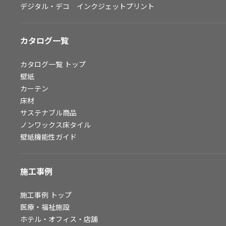
デジタル・デコ インクジェットプリント
お問い合わせ（一般のお客様）
サンプル・カタログ請求／お問い合わせ（ビジネスのお客様）
カタログ一覧
よくあるご質問
カタログ一覧
トップ
壁紙
カーテン
非住宅案件に関するお問い合わせ
床材
サステナブル商品
ノンワックス床タイル
事業紹介
壁紙機能性ガイド
インテリア事業
スペースソリューション事業
施工事例
オフィスソリューション事業
ファシリティソリューション事業
施工事例
トップ
医療・福祉施設
不動産投資開発事業
ホテル・オフィス・店舗