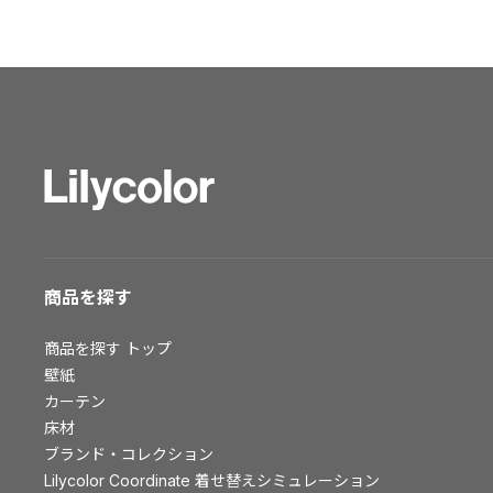
ショールーム トップ
東京ショールーム
大阪ショールーム
福岡ショールーム
横浜ショールーム
広島ショールーム
仙台ショールーム
札幌ショールーム
お客様サポート
商品を探す
お客様サポート トップ
商品を探す
トップ
資料ダウンロード
壁紙
画像ダウンロード
カーテン
床材
動画一覧
ブランド・コレクション
お手入れ便利帳
Lilycolor Coordinate 着せ替えシミュレーション
お役立ち資料