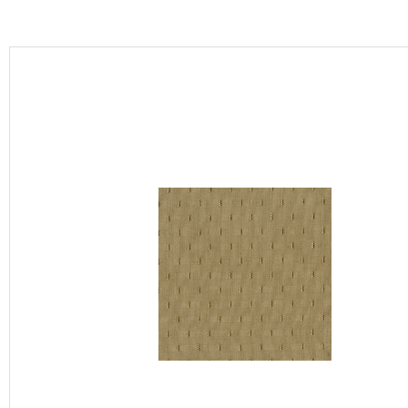
カーテン
床材
ブランド・コレクション
Lilycolor Coordinate 着せ替えシミュレーション
カタログ一覧
カタログ一覧 トップ
壁紙
カーテン
床材
サステナブル商品
ノンワックス床タイル
壁紙機能性ガイド