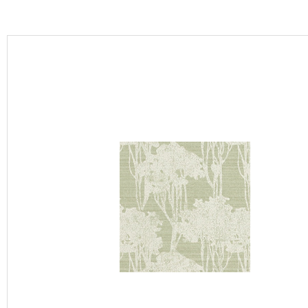
カーテン
床材
ブランド・コレクション
Lilycolor Coordinate 着せ替えシミュレーション
カタログ一覧
カタログ一覧 トップ
壁紙
カーテン
床材
サステナブル商品
ノンワックス床タイル
壁紙機能性ガイド