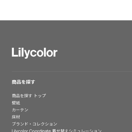
ショールーム トップ
東京ショールーム
大阪ショールーム
福岡ショールーム
横浜ショールーム
広島ショールーム
仙台ショールーム
札幌ショールーム
お客様サポート
商品を探す
お客様サポート トップ
商品を探す
トップ
資料ダウンロード
壁紙
画像ダウンロード
カーテン
動画一覧
床材
お手入れ便利帳
ブランド・コレクション
お役立ち資料
Lilycolor Coordinate 着せ替えシミュレーション