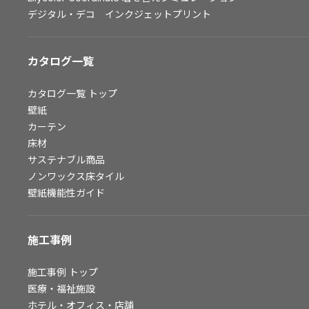
デジタル・デコ インクジェットプリント
お問い合わせ（一般のお客様）
サンプル・カタログ請求／お問い合わせ（ビジネスのお客様）
カタログ一覧
よくあるご質問
カタログ一覧
トップ
壁紙
カーテン
非住宅案件に関するお問い合わせ
床材
サステナブル商品
ノンワックス床タイル
事業紹介
壁紙機能性ガイド
インテリア事業
スペースソリューション事業
施工事例
オフィスソリューション事業
ファシリティソリューション事業
施工事例
トップ
不動産投資開発事業
医療・福祉施設
ホテル・オフィス・店舗