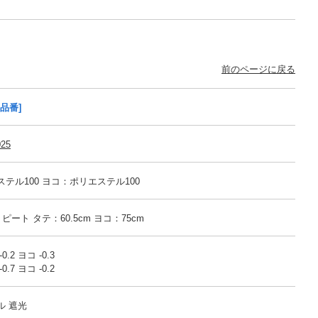
前のページに戻る
旧品番]
025
テル100 ヨコ：ポリエステル100
 リピート タテ：60.5cm ヨコ：75cm
.2 ヨコ -0.3
.7 ヨコ -0.2
ル 遮光