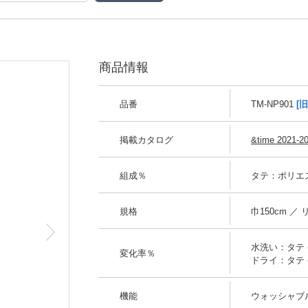
商品情報
品番
TM-NP901
[
掲載カタログ
&time 2021-2
組成％
タテ：ポリエス
規格
巾150cm ／
水洗い：タテ -0
変化率％
ドライ：タテ -0
機能
ウォッシャブ