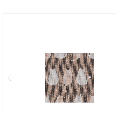
カーテン
床材
ブランド・コレクション
Lilycolor Coordinate 着せ替えシミュレーション
カタログ一覧
カタログ一覧 トップ
壁紙
カーテン
床材
サステナブル商品
ノンワックス床タイル
壁紙機能性ガイド