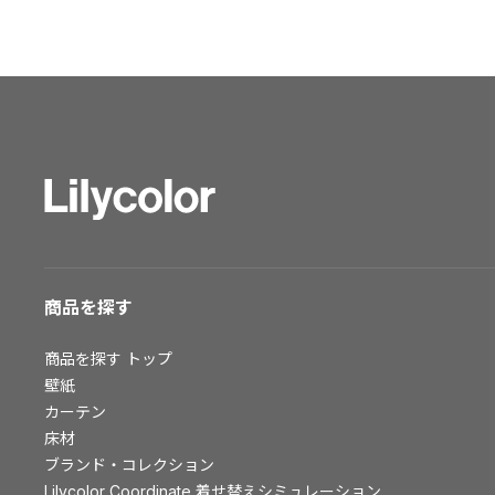
ショールーム トップ
東京ショールーム
大阪ショールーム
福岡ショールーム
横浜ショールーム
広島ショールーム
仙台ショールーム
札幌ショールーム
お客様サポート
商品を探す
お客様サポート トップ
商品を探す
トップ
資料ダウンロード
壁紙
画像ダウンロード
カーテン
動画一覧
床材
お手入れ便利帳
ブランド・コレクション
お役立ち資料
Lilycolor Coordinate 着せ替えシミュレーション