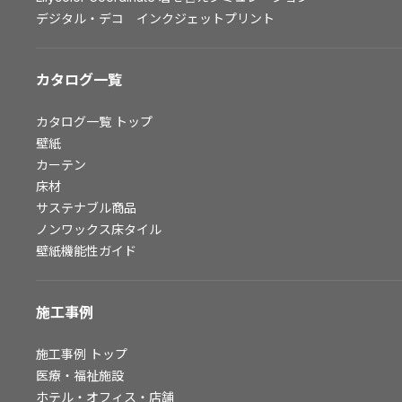
デジタル・デコ インクジェットプリント
お問い合わせ（一般のお客様）
サンプル・カタログ請求／お問い合わせ（ビジネスのお客様）
カタログ一覧
よくあるご質問
カタログ一覧
トップ
壁紙
カーテン
非住宅案件に関するお問い合わせ
床材
サステナブル商品
ノンワックス床タイル
事業紹介
壁紙機能性ガイド
インテリア事業
スペースソリューション事業
施工事例
オフィスソリューション事業
ファシリティソリューション事業
施工事例
トップ
不動産投資開発事業
医療・福祉施設
ホテル・オフィス・店舗