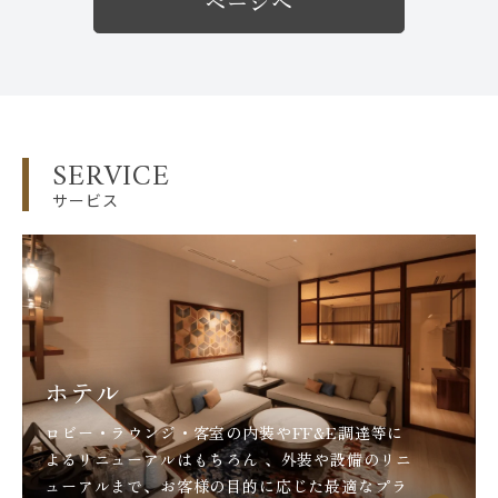
ページへ
SERVICE
サービス
ホテル
ロビー・ラウンジ・客室の内装やFF&E調達等に
よるリニューアルはもちろん 、外装や設備のリニ
ューアルまで、お客様の目的に応じた最適なプラ