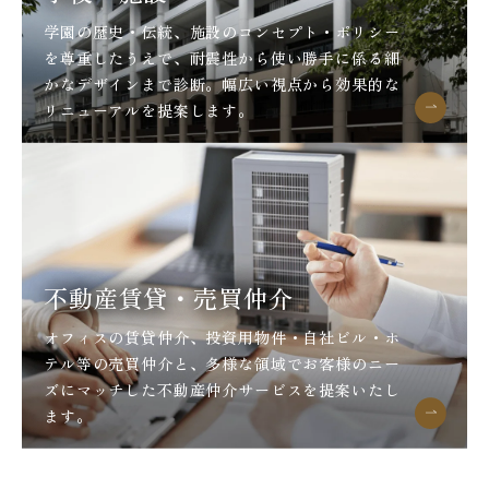
学園の歴史・伝統、施設のコンセプト・ポリシー
を尊重したうえで、耐震性から使い勝手に係る細
かなデザインまで診断。幅広い視点から効果的な
リニューアルを提案します。
不動産賃貸・売買仲介
オフィスの賃貸仲介、投資用物件・自社ビル・ホ
テル等の売買仲介と、多様な領域でお客様のニー
ズにマッチした不動産仲介サービスを提案いたし
ます。