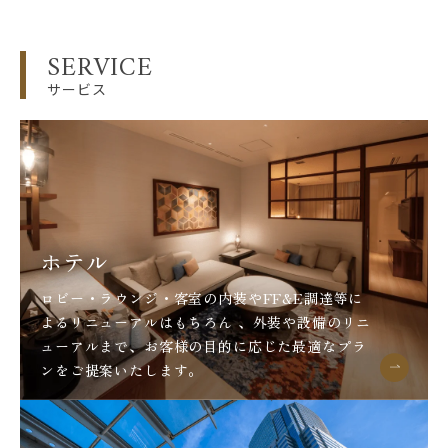
SERVICE
サービス
ホテル
ロビー・ラウンジ・客室の内装やFF&E調達等に
よるリニューアルはもちろん 、外装や設備のリニ
ューアルまで、お客様の目的に応じた最適なプラ
ンをご提案いたします。