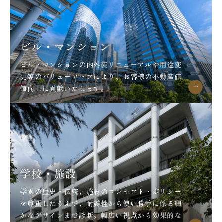
ビル・マンション
ビル・マンションの内外装リニューアルや用途変
更等のバリューアップにより、お客様の不動産価
値向上に貢献いたします。
学校・施設
学園の歴史・伝統、施設のコンセプト・ポリシー
を尊重したうえで、耐震性から使い勝手に係る細
かなデザインまで診断。幅広い視点から効果的な