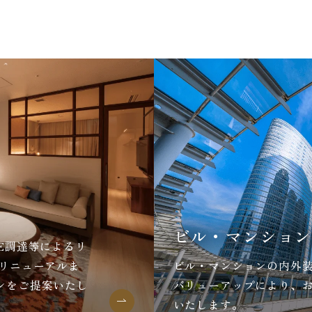
ビル・マンション
E調達等によるリ
のリニューアルま
ビル・マンションの内外
ンをご提案いたし
バリューアップにより、
いたします。