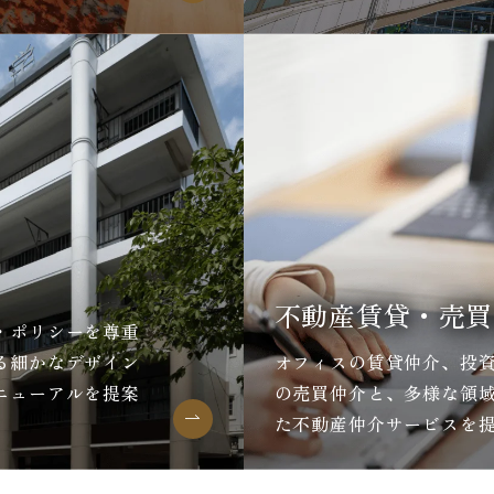
不動産賃貸・売買
・ポリシーを尊重
る細かなデザイン
オフィスの賃貸仲介、投
ニューアルを提案
の売買仲介と、多様な領
た不動産仲介サービスを