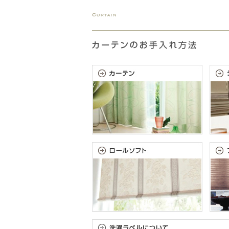
カーテン
床材
ブランド・コレクション
Lilycolor Coordinate 着せ替えシミュレーション
デジタル・デコ インクジェットプリント
カタログ一覧
カタログ一覧 トップ
壁紙
カーテン
床材
サステナブル商品
ノンワックス床タイル