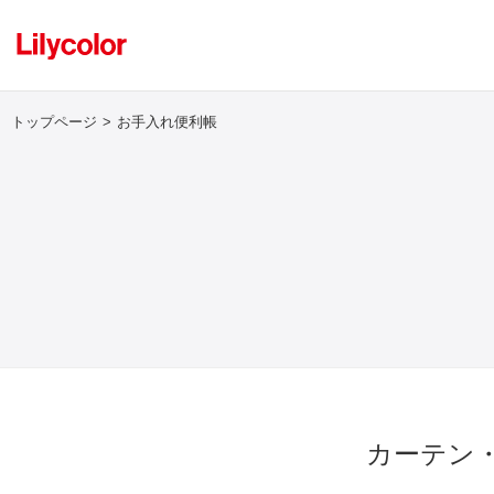
トップページ
お手入れ便利帳
ログイン・新規会員登録
サンプル・カタログ請求／お問い合わせ
お気に入り
商品を探す
カーテン
商品を探す トップ
壁紙