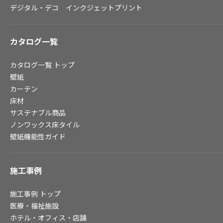
デジタル・デコ インクジェットプリント
お役立ち資料
お問い合わせ（一般のお客様）
サンプル・カタログ請求／お問い合わせ（ビジネスのお客様）
カタログ一覧
カタログ一覧
トップ
よくあるご質問
壁紙
カーテン
床材
非住宅案件に関するお問い合わせ
サステナブル商品
ノンワックス床タイル
壁紙機能性ガイド
事業紹介
インテリア事業
施工事例
スペースソリューション事業
オフィスソリューション事業
施工事例
トップ
ファシリティソリューション事業
医療・福祉施設
不動産投資開発事業
ホテル・オフィス・店舗