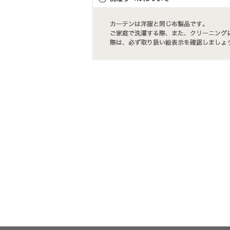
壁紙機能性ガイド
施工事例
施工事例 トップ
医療・福祉施設
ホテル・オフィス・店舗
モデルハウス
新築戸建・マンション
#リリカラのある暮らし
リリカラノート
ショールーム