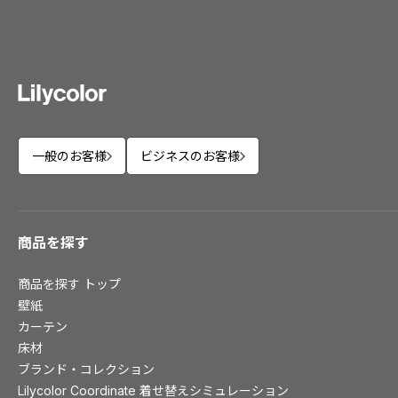
ショールーム トップ
東京ショールーム
大阪ショールーム
福岡ショールーム
横浜ショールーム
広島ショールーム
一般のお客様
ビジネスのお客様
仙台ショールーム
札幌ショールーム
商品を探す
お客様サポート
商品を探す
トップ
お客様サポート トップ
壁紙
資料ダウンロード
カーテン
画像ダウンロード
床材
動画一覧
ブランド・コレクション
Lilycolor Coordinate 着せ替えシミュレーション
お手入れ便利帳