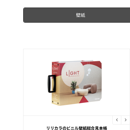
壁紙
リリカラのビニル壁紙総合見本帳