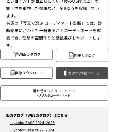
とジョイントが目立ちにくい「厚み0.5㎜以上」の
施工性を重視した壁紙など、全100点を収録してい
ます。
巻頭の「写真で選ぶ コーディネート診断」では、診
断結果に合わせた一軒まるごとコーディネートを確
認でき、理想の空間作りと壁紙選びをサポートしま
す。
WEBカタログ
PDFカタログ
画像ダウンロード
カタログ紹介ページ
着せ替えシミュレーション
（リリカラコーディネート）
旧カタログ（WEBカタログ）はこちら
Lilycolor BASE 2024-2026
Lilycolor Base 2022-2024