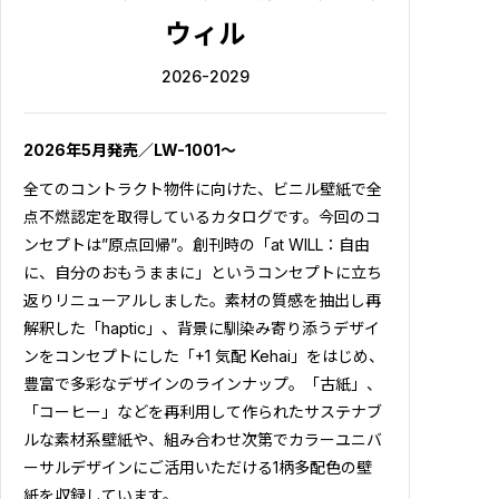
ウィル
2026-2029
2026年5月発売／LW-1001～
全てのコントラクト物件に向けた、ビニル壁紙で全
点不燃認定を取得しているカタログです。今回のコ
ンセプトは”原点回帰”。創刊時の「at WILL：自由
に、自分のおもうままに」というコンセプトに立ち
返りリニューアルしました。素材の質感を抽出し再
解釈した「haptic」、背景に馴染み寄り添うデザイ
ンをコンセプトにした「+1 気配 Kehai」をはじめ、
豊富で多彩なデザインのラインナップ。「古紙」、
「コーヒー」などを再利用して作られたサステナブ
ルな素材系壁紙や、組み合わせ次第でカラーユニバ
ーサルデザインにご活用いただける1柄多配色の壁
紙を収録しています。