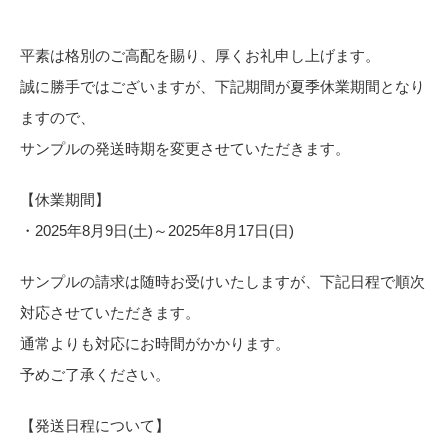
カーテン
カタログ一覧 トップ
床材
平素は格別のご高配を賜り、厚くお礼申し上げます。
施工事例
壁紙
カーテン
誠に勝手ではございますが、下記期間が夏季休業期間となり
ブランド・コレクション
施工事例 トップ
床材
Lilycolor Coordinate 着せ替えシミュレーション
ますので、
リリカラノート
医療・福祉施設
サンプルの発送時期を変更させていただきます。
ホテル・オフィス・店舗
サステナブル商品
モデルハウス
ノンワックス床タイル
ショールーム
【休業期間】
新築戸建・マンション
壁紙機能性ガイド
・2025年8月9日(土)～2025年8月17日(日)
ショールーム トップ
#リリカラのある暮らし
お客様サポート
東京ショールーム
サンプルの請求は随時お受けいたしますが、下記日程で順次
大阪ショールーム
対応させていただきます。
お客様サポート トップ
福岡ショールーム
よくあるご質問
資料ダウンロード
通常よりも対応にお時間がかかります。
横浜ショールーム
画像ダウンロード
予めご了承ください。
広島ショールーム
動画一覧
仙台ショールーム
非住宅案件に関するお問い合わせ
お手入れ便利帳
【発送日程について】
札幌ショールーム