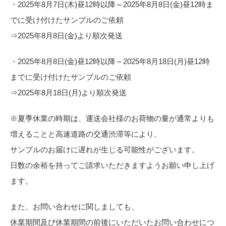
お役立ち資料
・2025年8月7日(木)昼12時以降～2025年8月8日(金)昼12時ま
お問い合わせ（一般のお客様）
事業紹介
でに受け付けたサンプルのご依頼
サンプル・カタログ請求／お問い合わせ（ビジネスのお客様）
⇒2025年8月8日(金)より順次発送
インテリア事業
会社情報
スペースソリューション事業
・2025年8月8日(金)昼12時以降～2025年8月18日(月)昼12時
オフィスソリューション事業
会社情報
までに受け付けたサンプルのご依頼
ファシリティソリューション事業
IR情報
⇒2025年8月18日(月)より順次発送
不動産投資開発事業
採用情報
※夏季休業の時期は、運送会社様のお荷物の量が通常よりも
増えることと高速道路の交通渋滞等により、
サンプルのお届けに遅れが生じる可能性がございます。
お知らせ
プライバシーポリシー
サイトマップ
関連団体リンク集
日数の余裕を持ってご請求いただきますようお願い申し上げ
ます。
EN
CN
また、お問い合わせに関しましても、
休業期間及び休業期間の前後にいただいたお問い合わせにつ