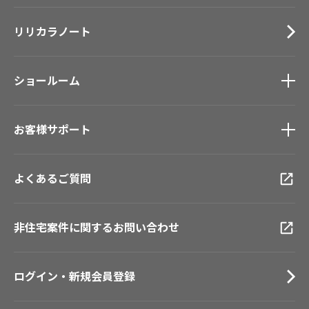
施工事例
トップ
床材
デジタル・デコ インクジェットプリント
リリカラノート
医療・福祉施設
サステナブル商品
ホテル・オフィス・店舗
ノンワックス床タイル
モデルハウス
壁紙機能性ガイド
ショールーム
新築戸建・マンション
#リリカラのある暮らし
ショールーム
トップ
お客様サポート
東京ショールーム
大阪ショールーム
お客様サポート
トップ
福岡ショールーム
よくあるご質問
資料ダウンロード
横浜ショールーム
画像ダウンロード
広島ショールーム
動画一覧
仙台ショールーム
非住宅案件に関するお問い合わせ
お手入れ便利帳
札幌ショールーム
お役立ち資料
お問い合わせ（一般のお客様）
ログイン・新規会員登録
サンプル・カタログ請求／お問い合わせ（ビジネスのお客様）