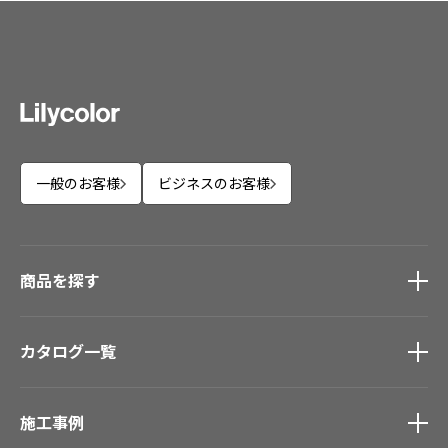
一般のお客様
ビジネスのお客様
商品を探す
商品を探す
トップ
カタログ一覧
壁紙
カーテン
カタログ一覧
トップ
床材
施工事例
壁紙
ブランド・コレクション
カーテン
Lilycolor Coordinate 着せ替えシミュレーション