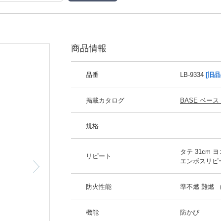
商品情報
品番
LB-9334
[旧品
掲載カタログ
BASE ベース 2
規格
タテ 31cm ヨコ
リピート
エンボスリピ
防火性能
準不燃 難燃 （
機能
防かび